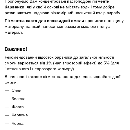
Пропонуємо Вам концентровані пастоподібні
пігментні
барвники
, які у своїй основі не містять води і тому добре
розчиняються надаючи рівномірний насичений колір виробу.
Пігментна паста для епоксидної смоли
проникає в товщину
матеріалу, на який наноситься разом зі смолою і тонує
матеріал.
Важливо!
Рекомендований відсоток барвника до загальної кількості
смоли варіюється від 1% (напівпрозорий ефект) до 5% (для
інтенсивного і непрозорого кольору).
В наявності також є пігментна паста для епоксидної/алкідної
смоли:
Синя
Зелена
Жовта
Червона
Чорна