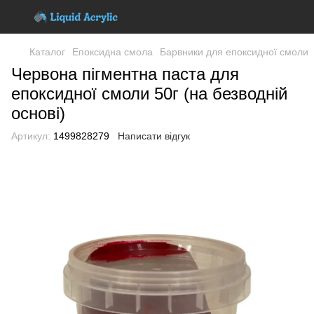
Каталог
Епоксидна смола
Барвники для епоксидної смоли
Червона пігментна паста для
епоксидної смоли 50г (на безводній
основі)
Артикул:
1499828279
Написати відгук