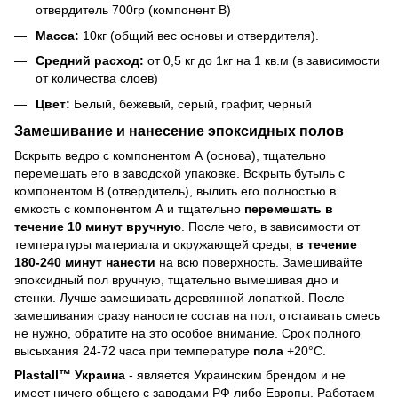
отвердитель 700гр (компонент В)
Масса:
10кг (общий вес основы и отвердителя).
Средний расход:
от 0,5 кг до 1кг на 1 кв.м (в зависимости
от количества слоев)
Цвет:
Белый, бежевый, серый, графит, черный
Замешивание и нанесение эпоксидных полов
Вскрыть ведро с компонентом А (основа), тщательно
перемешать его в заводской упаковке. Вскрыть бутыль с
компонентом В (отвердитель), вылить его полностью в
емкость с компонентом А и тщательно
перемешать в
течение 10 минут вручную
. После чего, в зависимости от
температуры материала и окружающей среды,
в течение
180-240 минут нанести
на всю поверхность. Замешивайте
эпоксидный пол вручную, тщательно вымешивая дно и
стенки. Лучше замешивать деревянной лопаткой. После
замешивания сразу наносите состав на пол, отстаивать смесь
не нужно, обратите на это особое внимание. Срок полного
высыхания 24-72 часа при температуре
пола
+20°С.
Plastall™ Украина
- является Украинским брендом и не
имеет ничего общего с заводами РФ либо Европы. Работаем