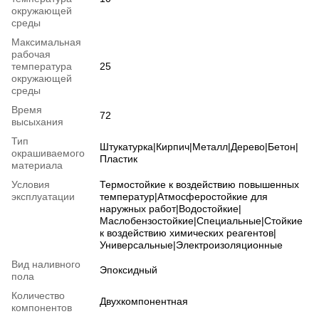
окружающей
среды
Максимальная
рабочая
температура
25
окружающей
среды
Время
72
высыхания
Тип
Штукатурка|Кирпич|Металл|Дерево|Бетон|
окрашиваемого
Пластик
материала
Условия
Термостойкие к воздействию повышенных
эксплуатации
температур|Атмосферостойкие для
наружных работ|Водостойкие|
Маслобензостойкие|Специальные|Стойкие
к воздействию химических реагентов|
Универсальные|Электроизоляционные
Вид наливного
Эпоксидный
пола
Количество
Двухкомпонентная
компонентов