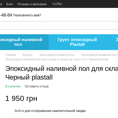
Укр
Рус
ия
Блог
Отзывы о магазине
-48-84
Перезвонить вам?
оксидный наливной
Грунт эпоксидный
пол
Plastall
Главная
Каталог
Эпоксидный наливной пол
Эпоксидный наливной пол
Эпоксидный наливной пол для склада и гаража до 15кв 4.5 кг Черный plastall
Эпоксидный наливной пол для склад
Черный plastall
В наличии
Оставить отзыв
1 950 грн
Войти
для отображения накопительной скидки
%