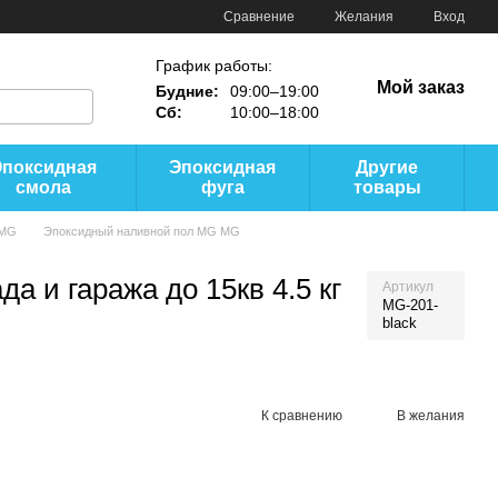
Сравнение
Желания
Вход
График работы:
Мой заказ
Будние:
09:00–19:00
Сб:
10:00–18:00
Эпоксидная
Эпоксидная
Другие
смола
фуга
товары
 MG
Эпоксидный наливной пол MG MG
а и гаража до 15кв 4.5 кг
Артикул
MG-201-
black
К сравнению
В желания