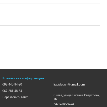
Контактная информация
099 443-94-20
liquidacryl@gmail.com
067 281-48-84
г. Киев, улица Евгения Сверстюка,
Перезвонить вам?
15
Карта проезда