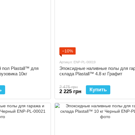
−10%
Артикул: ENP-PL-00019
пол Plastall™ для
Эпоксидные наливные полы для га
рузовика 10кг
склада Plastall™ 4.8 кг Графит
2 475 грн
ь
Купить
2 225 грн