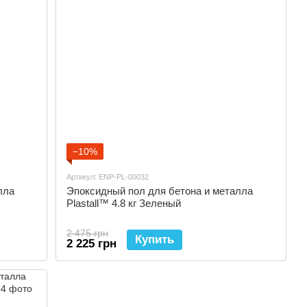
−10%
Артикул: ENP-PL-00032
лла
Эпоксидный пол для бетона и металла
Plastall™ 4.8 кг Зеленый
2 475 грн
Купить
2 225 грн