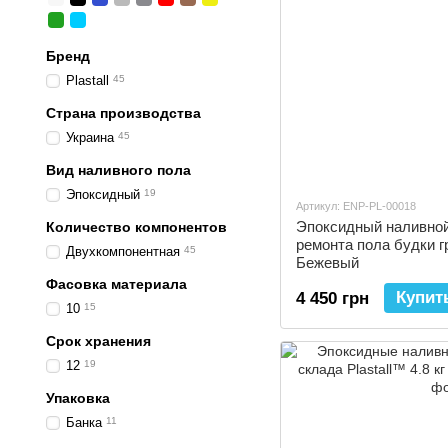
Бренд
Plastall
45
Страна производства
Украина
45
Вид наливного пола
Эпоксидный
19
Артикул: ENP-PL-00018
Эпоксидный наливной 
Количество компонентов
ремонта пола будки г
Двухкомпонентная
45
Бежевый
Фасовка материала
Купит
4 450 грн
10
15
Срок хранения
12
19
Упаковка
Банка
11