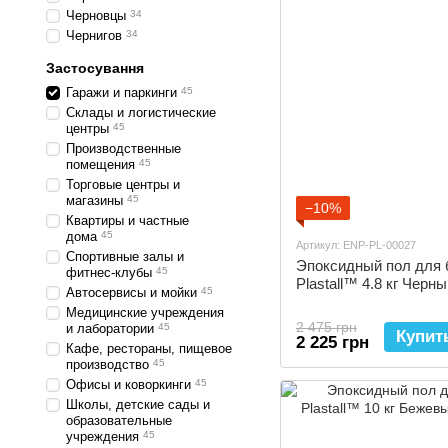
Черновцы
34
Чернигов
34
Застосування
Гаражи и паркинги
45
Склады и логистические
центры
45
Производственные
помещения
45
Торговые центры и
магазины
45
−10%
Квартиры и частные
дома
45
Артикул: ENP-PL-00027
Спортивные залы и
Эпоксидный пол для 
фитнес-клубы
45
Plastall™ 4.8 кг Черн
Автосервисы и мойки
45
Медицинские учреждения
2 475 грн
и лаборатории
45
Купит
2 225 грн
Кафе, рестораны, пищевое
производство
45
Офисы и коворкинги
45
Школы, детские сады и
образовательные
учреждения
45