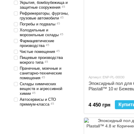
Укрытия, бомбоубежища и
защитные сооружения
45
Рефрижераторы, фургоны,
грузовые автомобили
45
Погребы и подвалы
45
Холодильные и
морозильные склады
45
Фармацевтические
производства
45
Чистые помещения
45
Пищевые производства
мокрого типа
45
Прачечные, моечные и
санитарно-технические
Артикул: ENP-PL-00030
помещения
45
Эпоксидный пол для 
Склады химических
Plastall™ 10 кг Бежев
веществ и агрессивной
химии
45
Автосервисы и СТО
Купит
премиум-класса
45
4 450 грн