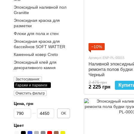
Эпоксидный наливной пол
Granitte
Эпоксидная краска для
разметки
Флоки для пола и стен
Эпоксидная краска для
бассейнов SOFT WATTER
−10%
Каменный ковер Creto
Артикул: ENP-PL-00015
Эпоксидный клей для
Наливной эпоксидный 
декоративного камня
ремонта полов будки 
Черный
Застосування:
2 475 грн
Купит
Гаражи и паркинги
2 225 грн
Очистить фильтр
Цена, грн
От Цена, грн
До Цена, грн
OK
Цвет