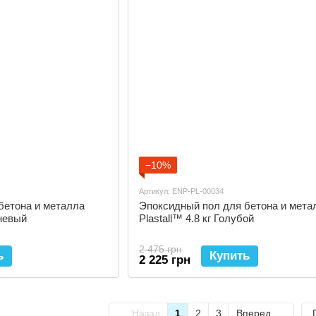
−10%
Артикул: ENP-PL-00034
бетона и металла
Эпоксидный пол для бетона и мета
чневый
Plastall™ 4.8 кг Голубой
2 475 грн
ь
Купить
2 225 грн
Назад
1
2
3
Вперед