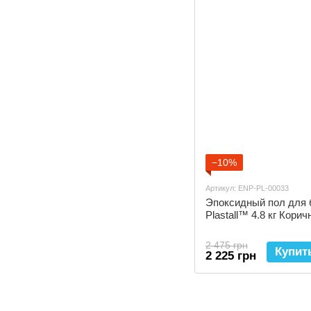
−10%
Артикул: ENP-PL-00033
Эпоксидный пол для 
Plastall™ 4.8 кг Кори
2 475 грн
Купит
2 225 грн