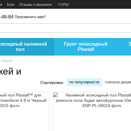
Укр
Рус
ия
Блог
Отзывы о магазине
-48-84
Перезвонить вам?
оксидный наливной
Грунт эпоксидный
пол
Plastall
Plastall
жей и
по популярности
сначала деше
Сортировка: