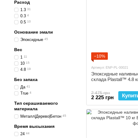
Расход
1.3
31
0.3
4
0.5
10
Основание эмали
Эпоксидные
45
Вес
−10%
1
11
10
15
Артикул: ENP-PL-00021
4.8
19
Эпоксидные наливные
склада Plastall™ 4.8 
Без запаха
Да
41
2 475 грн
True
4
Купит
2 225 грн
Тип окрашиваемого
материала
Металл|Дерево|Бетон
45
Время высыхания
24
44