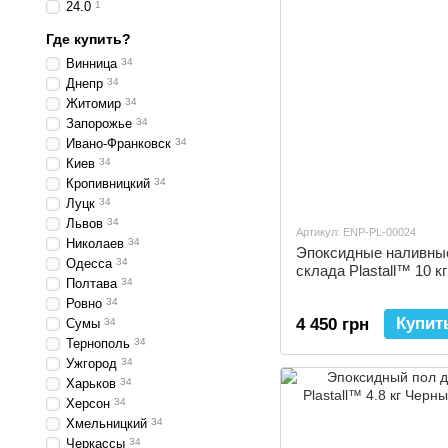
24.0
1
Где купить?
Винница
34
Днепр
34
Житомир
34
Запорожье
34
Ивано-Франковск
34
Киев
34
Кропивницкий
34
Луцк
34
Львов
34
Артикул: ENP-PL-00024
Николаев
34
Эпоксидные наливные
Одесса
34
склада Plastall™ 10 
Полтава
34
Ровно
34
Купит
4 450 грн
Сумы
34
Тернополь
34
Ужгород
34
Харьков
34
Херсон
34
Хмельницкий
34
Черкассы
34