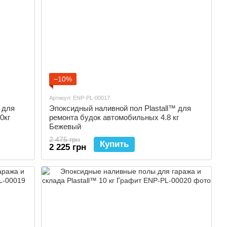
−10%
Артикул: ENP-PL-00017
 для
Эпоксидный наливной пол Plastall™ для
0кг
ремонта будок автомобильных 4.8 кг
Бежевый
2 475 грн
Купить
2 225 грн