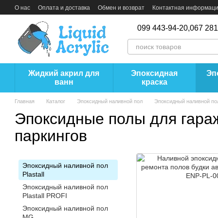
Перейти к основному контенту
О нас
Оплата и доставка
Обмен и возврат
Контактная информац
099 443-94-20,
067 281
Жидкий акрил для
Эпоксидная
Эп
ванн
краска
Главная
Каталог
Эпоксидный наливной пол
Эпоксидный наливной пол 
Эпоксидные полы для гара
паркингов
Эпоксидный наливной пол
Plastall
Эпоксидный наливной пол
Plastall PROFI
Эпоксидный наливной пол
MG