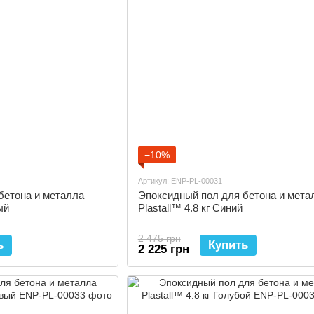
−10%
Артикул: ENP-PL-00031
бетона и металла
Эпоксидный пол для бетона и мета
ый
Plastall™ 4.8 кг Синий
2 475 грн
ь
Купить
2 225 грн