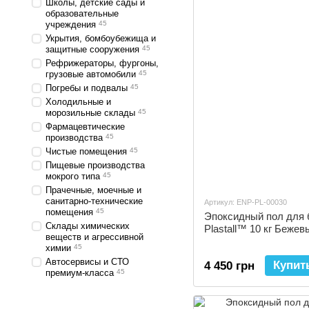
Школы, детские сады и
образовательные
учреждения
45
Укрытия, бомбоубежища и
защитные сооружения
45
Рефрижераторы, фургоны,
грузовые автомобили
45
Погребы и подвалы
45
Холодильные и
морозильные склады
45
Фармацевтические
производства
45
Чистые помещения
45
Пищевые производства
мокрого типа
45
Прачечные, моечные и
санитарно-технические
Артикул: ENP-PL-00030
помещения
45
Эпоксидный пол для 
Склады химических
Plastall™ 10 кг Бежев
веществ и агрессивной
химии
45
Автосервисы и СТО
Купит
4 450 грн
премиум-класса
45