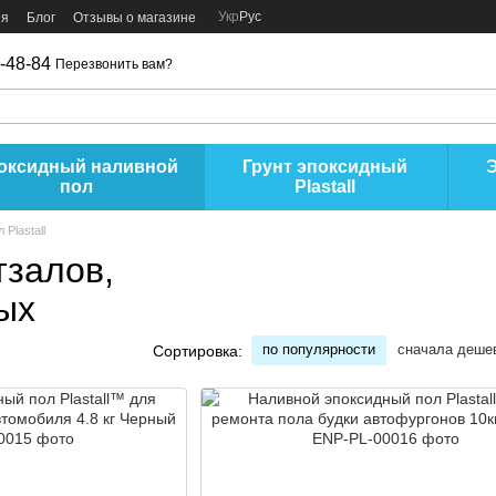
Укр
Рус
ия
Блог
Отзывы о магазине
-48-84
Перезвонить вам?
оксидный наливной
Грунт эпоксидный
пол
Plastall
Plastall
тзалов,
ых
по популярности
сначала деше
Сортировка: