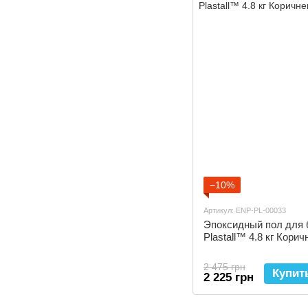
−10%
Артикул: ENP-PL-00033
Эпоксидный пол для 
Plastall™ 4.8 кг Кори
2 475 грн
Купит
2 225 грн