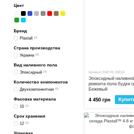
Цвет
Бренд
Plastall
45
Страна производства
Украина
45
Вид наливного пола
Эпоксидный
19
Артикул: ENP-PL-00018
Эпоксидный наливной 
Количество компонентов
ремонта пола будки г
Бежевый
Двухкомпонентная
45
Фасовка материала
Купит
4 450 грн
10
15
Срок хранения
12
19
Упаковка