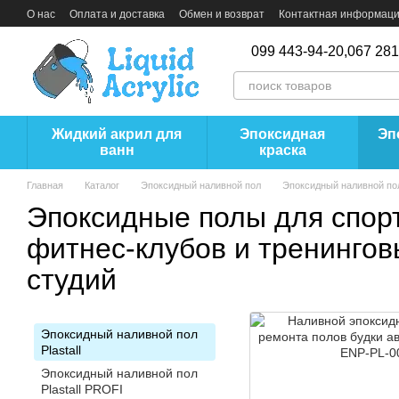
Перейти к основному контенту
О нас
Оплата и доставка
Обмен и возврат
Контактная информац
099 443-94-20,
067 281
Жидкий акрил для
Эпоксидная
Эп
ванн
краска
Главная
Каталог
Эпоксидный наливной пол
Эпоксидный наливной пол 
Эпоксидные полы для спор
фитнес-клубов и тренингов
студий
Эпоксидный наливной пол
Plastall
Эпоксидный наливной пол
Plastall PROFI