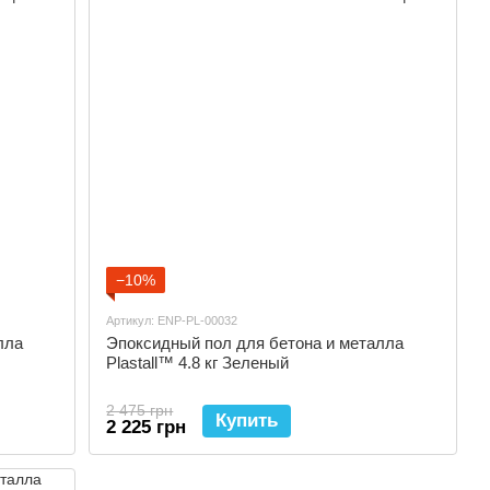
−10%
Артикул: ENP-PL-00032
лла
Эпоксидный пол для бетона и металла
Plastall™ 4.8 кг Зеленый
2 475 грн
Купить
2 225 грн