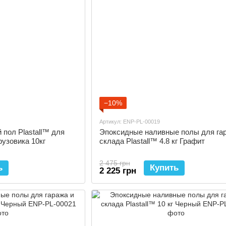
−10%
Артикул: ENP-PL-00019
пол Plastall™ для
Эпоксидные наливные полы для га
рузовика 10кг
склада Plastall™ 4.8 кг Графит
2 475 грн
ь
Купить
2 225 грн