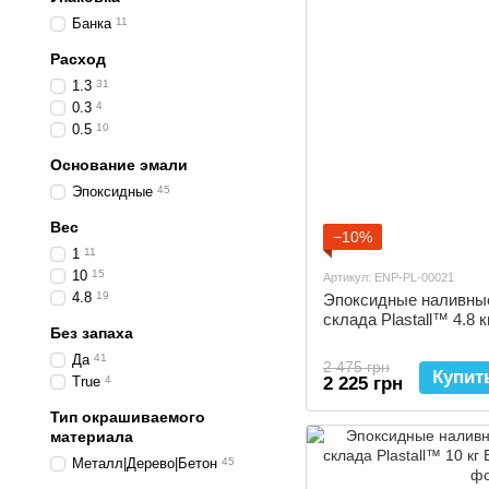
Банка
11
Расход
1.3
31
0.3
4
0.5
10
Основание эмали
Эпоксидные
45
Вес
−10%
1
11
10
15
Артикул: ENP-PL-00021
4.8
19
Эпоксидные наливные
склада Plastall™ 4.8 
Без запаха
Да
41
2 475 грн
Купит
True
4
2 225 грн
Тип окрашиваемого
материала
Металл|Дерево|Бетон
45