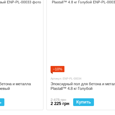
−10%
Артикул: ENP-PL-00034
бетона и металла
Эпоксидный пол для бетона и мета
чневый
Plastall™ 4.8 кг Голубой
2 475 грн
ь
Купить
2 225 грн