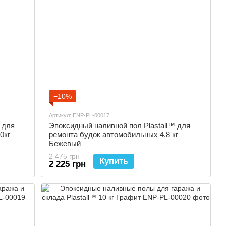
−10%
Артикул: ENP-PL-00017
 для
Эпоксидный наливной пол Plastall™ для
0кг
ремонта будок автомобильных 4.8 кг
Бежевый
2 475 грн
Купить
2 225 грн