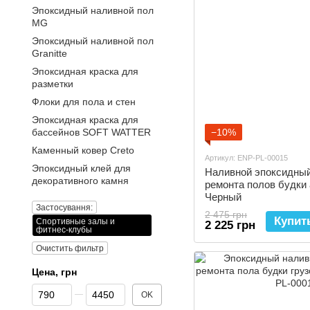
Эпоксидный наливной пол
MG
Эпоксидный наливной пол
Granitte
Эпоксидная краска для
разметки
Флоки для пола и стен
Эпоксидная краска для
бассейнов SOFT WATTER
−10%
Каменный ковер Creto
Артикул: ENP-PL-00015
Эпоксидный клей для
Наливной эпоксидный 
декоративного камня
ремонта полов будки 
Черный
Застосування:
2 475 грн
Купит
Спортивные залы и
2 225 грн
фитнес-клубы
Очистить фильтр
Цена, грн
От Цена, грн
До Цена, грн
OK