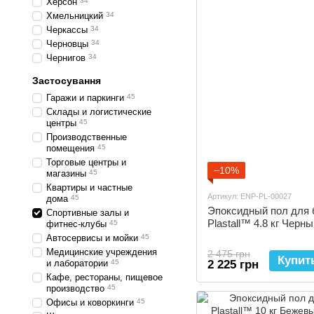
Херсон
34
Хмельницкий
34
Черкассы
34
Черновцы
34
Чернигов
34
Застосування
Гаражи и паркинги
45
Склады и логистические
центры
45
Производственные
помещения
45
Торговые центры и
−10%
магазины
45
Квартиры и частные
Артикул: ENP-PL-00027
дома
45
Эпоксидный пол для 
Спортивные залы и
Plastall™ 4.8 кг Черн
фитнес-клубы
45
Автосервисы и мойки
45
Медицинские учреждения
2 475 грн
Купит
и лаборатории
45
2 225 грн
Кафе, рестораны, пищевое
производство
45
Офисы и коворкинги
45