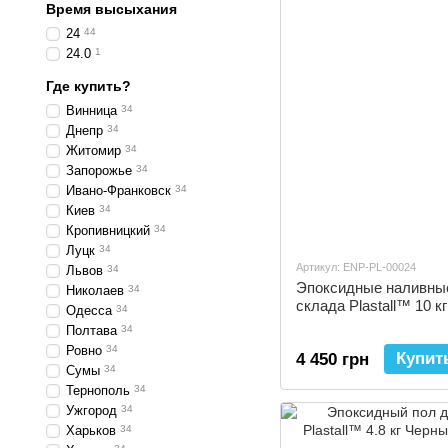
Время высыхания
24
44
24.0
1
Где купить?
Винница
34
Днепр
34
Житомир
34
Запорожье
34
Ивано-Франковск
34
Киев
34
Кропивницкий
34
Луцк
34
Артикул: ENP-PL-00024
Львов
34
Эпоксидные наливные
Николаев
34
склада Plastall™ 10 
Одесса
34
Полтава
34
Ровно
34
Купит
4 450 грн
Сумы
34
Тернополь
34
Ужгород
34
Харьков
34