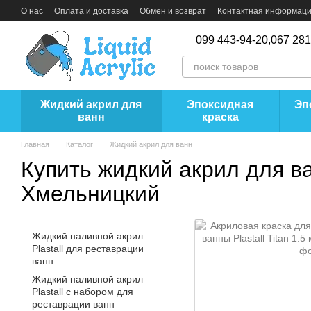
Перейти к основному контенту
О нас
Оплата и доставка
Обмен и возврат
Контактная информац
099 443-94-20,
067 281
Жидкий акрил для
Эпоксидная
Эп
ванн
краска
Главная
Каталог
Жидкий акрил для ванн
Купить жидкий акрил для в
Хмельницкий
Жидкий наливной акрил
Plastall для реставрации
ванн
Жидкий наливной акрил
Plastall с набором для
реставрации ванн