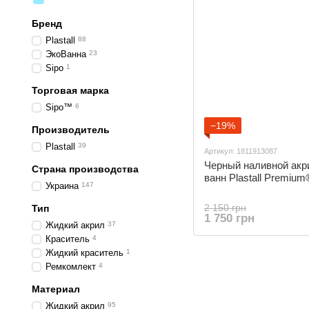
Бренд
Plastall
88
ЭкоВанна
23
Sipo
1
Торговая марка
Sipo™
6
−19%
Производитель
Plastall
39
Артикул: 1811913087
Черный наливной акр
Страна производства
ванн Plastall Premium
Украина
147
2 150 грн
Тип
1 750 грн
Жидкий акрил
37
Краситель
4
Жидкий краситель
1
Ремкомлект
4
Материал
Жидкий акрил
95