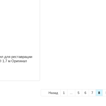
ил для реставрации
® 1.7 м Оригинал
Назад
1
...
5
6
7
8