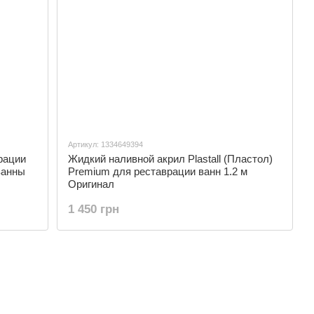
Артикул: 1334649394
рации
Жидкий наливной акрил Plastall (Пластол)
 ванны
Premium для реставрации ванн 1.2 м
Оригинал
1 450 грн