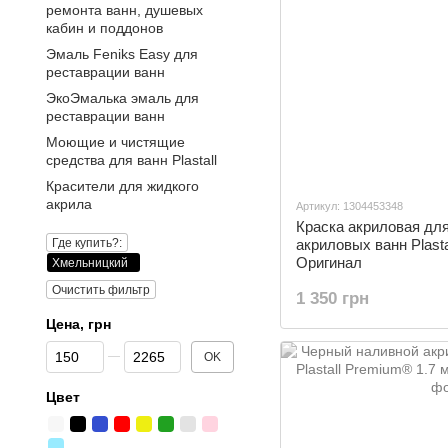
ремонта ванн, душевых
кабин и поддонов
Эмаль Fеniks Easy для
реставрации ванн
ЭкоЭмалька эмаль для
реставрации ванн
Моющие и чистящие
средства для ванн Plastall
Красители для жидкого
акрила
Артикул: 1304453348
Краска акриловая дл
Где купить?:
акриловых ванн Plastal
Оригинал
Хмельницкий
Очистить фильтр
1 350 грн
Цена, грн
От Цена, грн
До Цена, грн
OK
Цвет