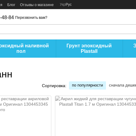
Укр
Рус
ия
Блог
Отзывы о магазине
-48-84
Перезвонить вам?
оксидный наливной
Грунт эпоксидный
пол
Plastall
анн
по популярности
сначала деше
Сортировка: