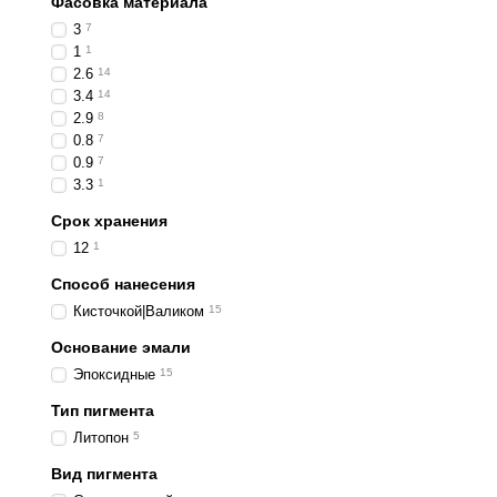
Фасовка материала
3
7
1
1
2.6
14
3.4
14
2.9
8
0.8
7
0.9
7
3.3
1
Срок хранения
12
1
Способ нанесения
Кисточкой|Валиком
15
Основание эмали
Эпоксидные
15
Тип пигмента
Литопон
5
Вид пигмента