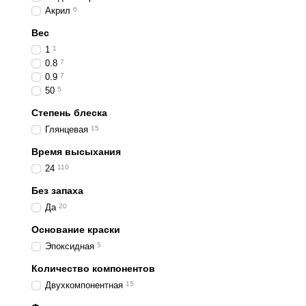
Акрил
6
Вес
1
1
0.8
7
0.9
7
50
5
Степень блеска
Глянцевая
15
Время высыхания
24
110
Без запаха
Да
20
Основание краски
Эпоксидная
5
Количество компонентов
Двухкомпонентная
15