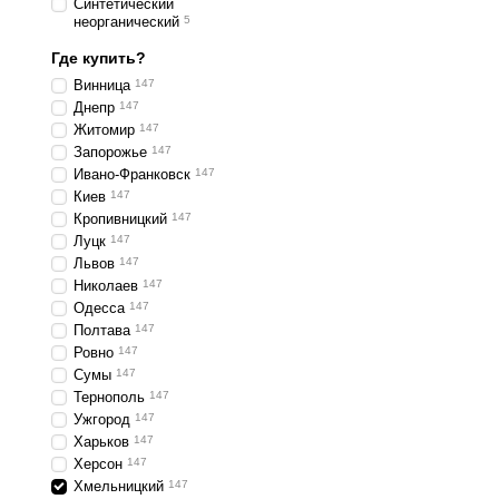
Синтетический
неорганический
5
Где купить?
Винница
147
Днепр
147
Житомир
147
Запорожье
147
Ивано-Франковск
147
Киев
147
Кропивницкий
147
Луцк
147
Львов
147
Николаев
147
Одесса
147
Полтава
147
Ровно
147
Сумы
147
Тернополь
147
Ужгород
147
Харьков
147
Херсон
147
Хмельницкий
147