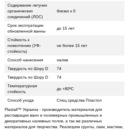
Содержание летучих
органических
близко к 0
соединений (ЛОС)
Срок эксплуатации
до 15 лет
обновленной ванны
Стойкость к
пожелтению (УФ-
не более 15 лет
стойкость)
Способ нанесения
налив
Твердость по Шору D
74
Твердость по Шору D
74
Температурная
до +80ºC
стойкость
Способ ухода
Спец средства Пластол
Plastall™ Украина - производитель материалов для
реставрации ванн и полимерных промышленных и
декоративных наливных полов, а так же различных
материалов для творчества. Реализуем грунты, лаки, мастики,