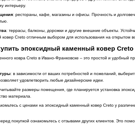
у интерьеру.
ещения
: рестораны, кафе, магазины и офисы. Прочность и долговеч
тью.
тва
: террасы, балконы, дорожки и другие внешние объекты. Устой
 ковер Creto отличным выбором для использования на открытом в
купить эпоксидный каменный ковер Creto
енного ковра Creto в Ивано-Франковске – это простой и удобный пр
стуры
: в зависимости от ваших потребностей и пожеланий, выбери
озволяет удовлетворить любые дизайнерские идеи.
 учитывайте размеры помещения, где планируется установка эпокси
тво материала.
акомьтесь с ценами на эпоксидный каменный ковер Creto у различ
 перед покупкой ознакомьтесь с отзывами других клиентов. Это по