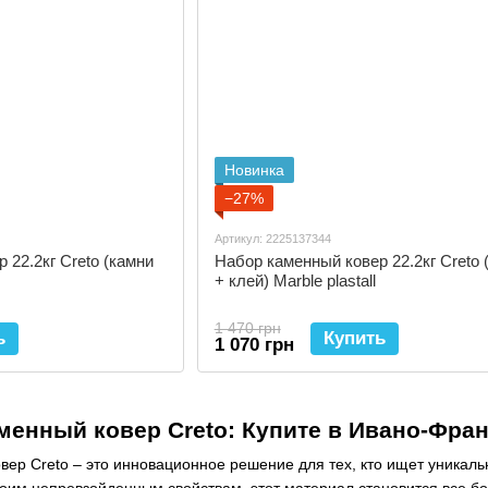
Новинка
−27%
Артикул: 2225137344
 22.2кг Creto (камни
Набор каменный ковер 22.2кг Creto 
+ клей) Marble plastall
1 470 грн
ь
Купить
1 070 грн
енный ковер Creto: Купите в Ивано-Фра
ер Creto – это инновационное решение для тех, кто ищет уникаль