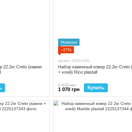
Новинка
−27%
Артикул: 2225137341
 22.2кг Creto (камни
Набор каменный ковер 22.2кг Creto 
l
+ клей) Rice plastall
1 470 грн
ь
Купить
1 070 грн