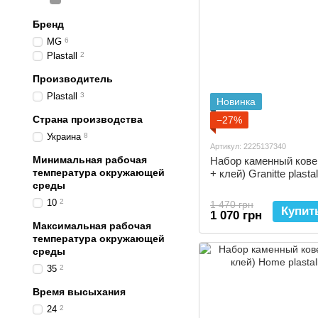
Бренд
MG
6
Plastall
2
Производитель
Plastall
3
Новинка
Страна производства
−27%
Украина
8
Артикул: 2225137340
Минимальная рабочая
Набор каменный ковер
температура окружающей
+ клей) Granitte plastal
среды
10
2
1 470 грн
Купит
1 070 грн
Максимальная рабочая
температура окружающей
среды
35
2
Время высыхания
24
2