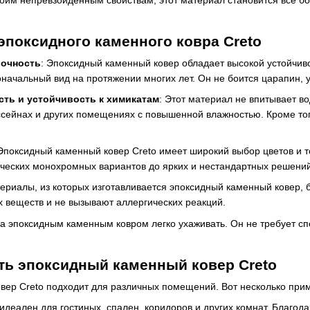
оим непревзойденным свойствам, этот материал становится все б
поксидного каменного ковра Creto
рочность
: Эпоксидный каменный ковер обладает высокой устойчив
начальный вид на протяжении многих лет. Он не боится царапин, у
ть и устойчивость к химикатам
: Этот материал не впитывает в
ассейнах и других помещениях с повышенной влажностью. Кроме тог
 Эпоксидный каменный ковер Creto имеет широкий выбор цветов и т
ических монохромных вариантов до ярких и нестандартных решений –
териалы, из которых изготавливается эпоксидный каменный ковер,
 веществ и не вызывают аллергических реакций.
За эпоксидным каменным ковром легко ухаживать. Он не требует с
ть эпоксидный каменный ковер Creto
вер Creto подходит для различных помещений. Вот несколько при
 идеален для гостиных, спален, коридоров и других комнат. Благод