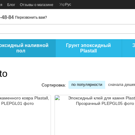
Укр
Рус
ия
Блог
Отзывы о магазине
-48-84
Перезвонить вам?
оксидный наливной
Грунт эпоксидный
пол
Plastall
to
по популярности
сначала деше
Сортировка: