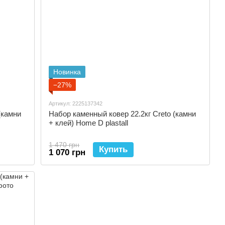
Новинка
−27%
Артикул: 2225137342
(камни
Набор каменный ковер 22.2кг Creto (камни
+ клей) Home D plastall
1 470 грн
Купить
1 070 грн