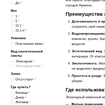
или офиса. Благодаря св
Да
8
городов Украины.
Вес
Преимущества э
1
1
5
1
Долговечность и п
22.2
1
сохранять свой перво
22,2 кг
5
Водонепроницаемос
Упаковка
комнатах, кухнях, б
Пластиковая банка
2
веществ.
Эстетический вид
:
Вид синтетической
смолы
интерьера. От класс
Эпоксидная
8
Экологичность
: Ма
Эпоксидный клей
0
не выделяют вредных
Запах
Простота в уходе
: 
Отсутствует
2
уборки.
Где купить?
Где использова
Винница
8
Эпоксидный каменный ко
Днепр
8
Житомир
8
Жилые помещения
: