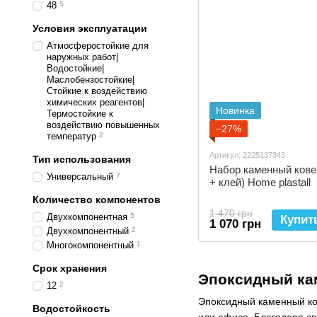
48
5
Условия эксплуатации
Атмосферостойкие для
наружных работ|
Водостойкие|
Маслобензостойкие|
Стойкие к воздействию
химических реагентов|
Новинка
Термостойкие к
воздействию повышенных
−27%
температур
2
Артикул: 2225137343
Тип использования
Набор каменный ковер
Универсальный
7
+ клей) Home plastall
Количество компонентов
1 470 грн
Двухкомпонентная
5
Купит
1 070 грн
Двухкомпонентный
2
Многокомпонентный
1
Срок хранения
Эпоксидный кам
12
2
Эпоксидный каменный ков
Водостойкость