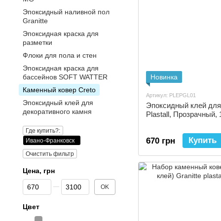
Эпоксидный наливной пол
Granitte
Эпоксидная краска для
разметки
Флоки для пола и стен
Эпоксидная краска для
бассейнов SOFT WATTER
Новинка
Каменный ковер Creto
Артикул: PLEPGL01
Эпоксидный клей для
Эпоксидный клей для
декоративного камня
Plastall, Прозрачный, 
Где купить?:
Купить
670 грн
Ивано-Франковск
Очистить фильтр
Цена, грн
От Цена, грн
До Цена, грн
OK
Цвет