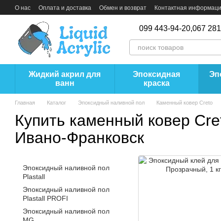
Перейти к основному контенту
О нас
Оплата и доставка
Обмен и возврат
Контактная информац
099 443-94-20,
067 281
Жидкий акрил для
Эпоксидная
Эп
ванн
краска
Главная
Каталог
Эпоксидный наливной пол
Каменный ковер Creto
Купить каменный ковер Cre
Ивано-Франковск
Эпоксидный наливной пол
Plastall
Эпоксидный наливной пол
Plastall PROFI
Эпоксидный наливной пол
MG