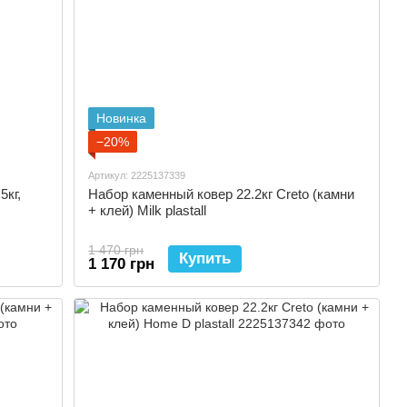
Новинка
−20%
Артикул: 2225137339
5кг,
Набор каменный ковер 22.2кг Creto (камни
+ клей) Milk plastall
1 470 грн
Купить
1 170 грн