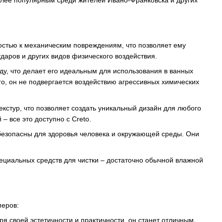
олее популярным среди жителей Ивано-Франковска и других
остью к механическим повреждениям, что позволяет ему
даров и других видов физического воздействия.
оду, что делает его идеальным для использования в ванных
о, он не подвергается воздействию агрессивных химических
екстур, что позволяет создать уникальный дизайн для любого
 все это доступно с Creto.
 безопасны для здоровья человека и окружающей среды. Они
пециальных средств для чистки – достаточно обычной влажной
меров:
аря своей эстетичности и практичности, он станет отличным