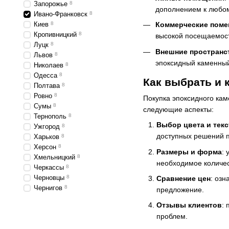
Запорожье
8
дополнением к любом
Ивано-Франковск
8
Киев
8
Коммерческие пом
Кропивницкий
8
высокой посещаемос
Луцк
8
Внешние пространс
Львов
8
эпоксидный каменный
Николаев
8
Одесса
8
Как выбрать и 
Полтава
8
Ровно
8
Покупка эпоксидного кам
Сумы
8
следующие аспекты:
Тернополь
8
Выбор цвета и тек
Ужгород
8
доступных решений п
Харьков
8
Херсон
8
Размеры и форма
:
Хмельницкий
8
необходимое количес
Черкассы
8
Черновцы
8
Сравнение цен
: озн
Чернигов
8
предложение.
Отзывы клиентов
:
проблем.