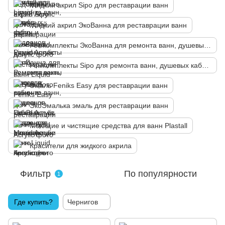
Жидкий акрил Sipo для реставрации ванн
Жидкий акрил ЭкоВанна для реставрации ванн
Ремкомплекты ЭкоВанна для ремонта ванн, душевых кабин и поддонов
Ремкомплекты Sipo для ремонта ванн, душевых кабин и поддонов
Эмаль Fеniks Easy для реставрации ванн
ЭкоЭмалька эмаль для реставрации ванн
Моющие и чистящие средства для ванн Plastall
Красители для жидкого акрила
Фильтр
По популярности
1
Где купить?
Чернигов