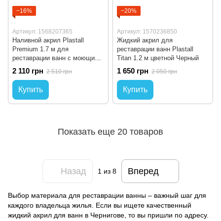
−16%
−20%
Артикул: 1568207365
Артикул: 1570236850
Наливной акрил Plastall
Жидкий акрил для
Premium 1.7 м для
реставрации ванн Plastall
реставрации ванн с моющим
Titan 1.2 м цветной Черный
средством Пластол
2 110 грн
1 650 грн
2 510 грн
2 050 грн
Купить
Купить
Показать еще 20 товаров
Назад
Вперед
1
из 8
Выбор материала для реставрации ванны – важный шаг для
каждого владельца жилья. Если вы ищете качественный
жидкий акрил для ванн в Чернигове, то вы пришли по адресу.