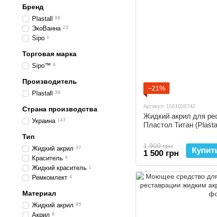
Бренд
Plastall
88
ЭкоВанна
23
Sipo
1
Торговая марка
Sipo™
6
Производитель
−21%
Plastall
39
Артикул: 1561026742
Страна производства
Жидкий акрил для ре
Украина
147
Пластол Титан (Plastall
Тип
1 900 грн
Жидкий акрил
37
Купит
1 500 грн
Краситель
4
Жидкий краситель
1
Ремкомлект
4
Материал
Жидкий акрил
95
Акрил
6