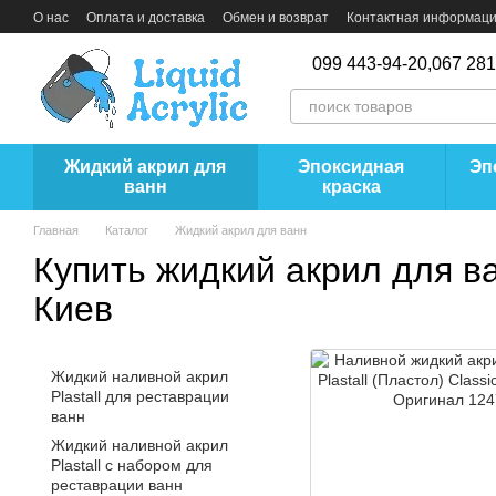
Перейти к основному контенту
О нас
Оплата и доставка
Обмен и возврат
Контактная информац
099 443-94-20,
067 281
Жидкий акрил для
Эпоксидная
Эп
ванн
краска
Главная
Каталог
Жидкий акрил для ванн
Купить жидкий акрил для в
Киев
Жидкий наливной акрил
Plastall для реставрации
ванн
Жидкий наливной акрил
Plastall с набором для
реставрации ванн