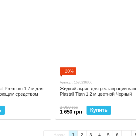
−20%
Артикул: 1570236850
ll Premium 1.7 м для
Жидкий акрил для реставрации ван
моющим средством
Plastall Titan 1.2 м цветной Черный
2 050 грн
ь
Купить
1 650 грн
Назад
1
2
3
4
5
6
...