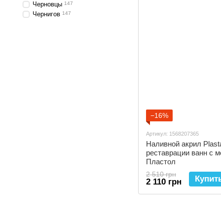
Черновцы
147
Чернигов
147
−16%
Артикул: 1568207365
Наливной акрил Plasta
реставрации ванн с 
Пластол
2 510 грн
Купит
2 110 грн