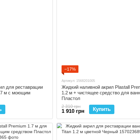
−17%
Артикул: 1568201005
ил для реставрации
Жидкий наливной акрил Plastall Pr
 1.7 м с моющим
1.2 м + чистящее средство для ван
Пластол
2 310 грн
ь
Купить
1 910 грн