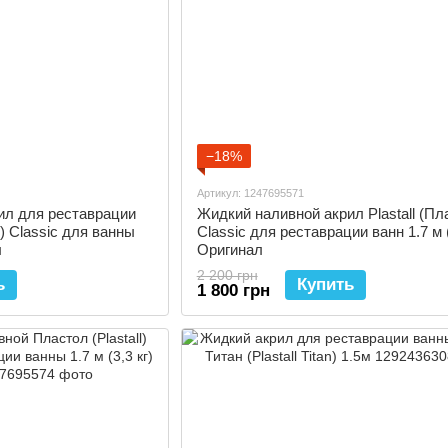
−18%
Артикул: 1247695571
ил для реставрации
Жидкий наливной акрил Plastall (Пл
л) Classic для ванны
Classic для реставрации ванн 1.7 м (
л
Оригинал
2 200 грн
ь
Купить
1 800 грн