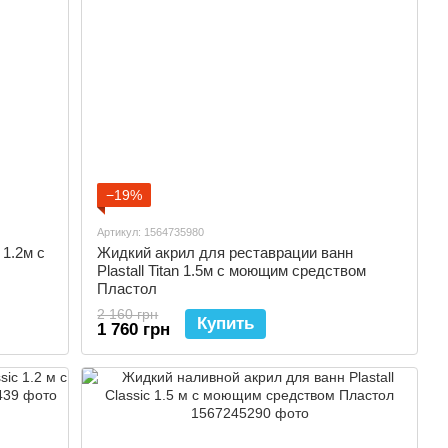
−19%
Артикул: 1564735980
 1.2м с
Жидкий акрил для реставрации ванн
Plastall Titan 1.5м с моющим средством
Пластол
2 160 грн
Купить
1 760 грн