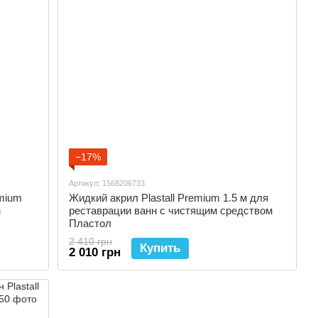
−17%
Артикул: 1568206733
emium
Жидкий акрил Plastall Premium 1.5 м для
н
реставрации ванн с чистящим средством
Пластол
2 410 грн
Купить
2 010 грн