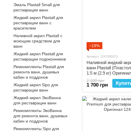
Эмаль Plastall Small для
реставрации ванн
Жидкий акрил Plastall для
реставрации ванн с
красителем
Наливной акрил Plastall с
моющим средством для
−19%
ванн
Жидкий акрил Plastall для
Артикул: 1247695570
реставрации подоконников
Наливной жидкий акр
Ремкомплекты Plastall для
ванн Plastall (Пласто
ремонта ванн, душевых
1.5 м (2.9 кг) Оригина
кабин и поддонов
2 100 грн
Купит
1 700 грн
Жидкий акрил Sipo для
реставрации ванн
Жидкий акрил ЭкоВанна
для реставрации ванн
Ремкомплекты ЭкоВанна
для ремонта ванн, душевых
кабин и поддонов
Ремкомплекты Sipo для