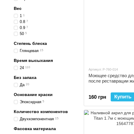
Вес
1
1
0.8
7
0.9
7
50
5
Степень блеска
Глянцевая
15
Время высыхания
24
110
Артикул: P-760-014
Моющее средство для 
Без запаха
после реставрации ж
Да
20
Основание краски
Купить
160 грн
Эпоксидная
5
Количество компонентов
Двухкомпонентная
15
Фасовка материала