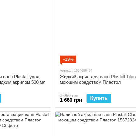
−19%
Артикул: 1564696454
ванн Plastall уход
Жидкий акрил для ванн Plastall Titan
идким акрилом 500 мл
моющим средством Пластол
2 060 грн
Купить
1 660 грн