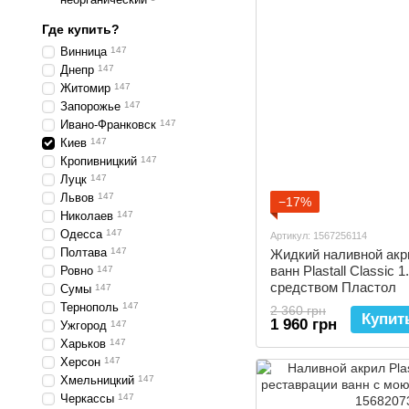
Где купить?
Винница
147
Днепр
147
Житомир
147
Запорожье
147
Ивано-Франковск
147
Киев
147
Кропивницкий
147
Луцк
147
Львов
147
−17%
Николаев
147
Одесса
147
Артикул: 1567256114
Полтава
147
Жидкий наливной акр
ванн Plastall Classic
Ровно
147
средством Пластол
Сумы
147
Тернополь
147
2 360 грн
Купит
1 960 грн
Ужгород
147
Харьков
147
Херсон
147
Хмельницкий
147
Черкассы
147