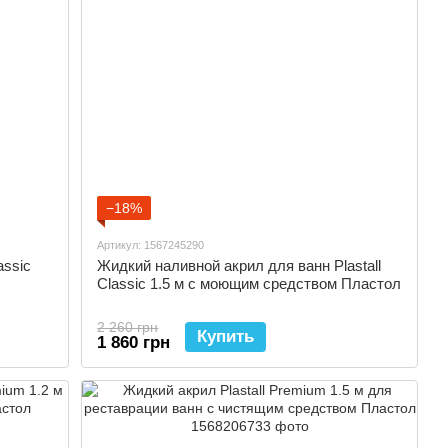
−18%
Артикул: 1567245290
assic
Жидкий наливной акрил для ванн Plastall
Classic 1.5 м с моющим средством Пластол
2 260 грн
Купить
1 860 грн