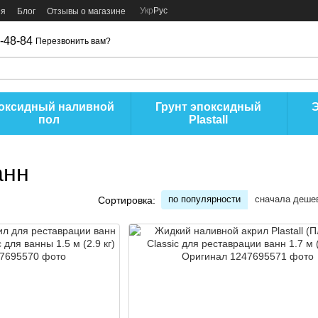
Укр
Рус
ия
Блог
Отзывы о магазине
-48-84
Перезвонить вам?
оксидный наливной
Грунт эпоксидный
пол
Plastall
анн
по популярности
сначала деше
Сортировка: