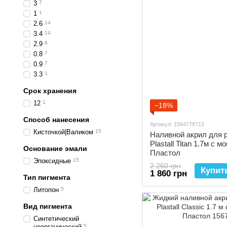
3
7
1
1
2.6
14
3.4
14
2.9
8
0.8
7
0.9
7
3.3
1
Срок хранения
12
1
−18%
Способ нанесения
Артикул: 1564778713
Кисточкой|Валиком
15
Наливной акрил для 
Plastall Titan 1.7м с
Основание эмали
Пластол
Эпоксидные
15
2 260 грн
Купит
1 860 грн
Тип пигмента
Литопон
5
Вид пигмента
Синтетический
неорганический
5