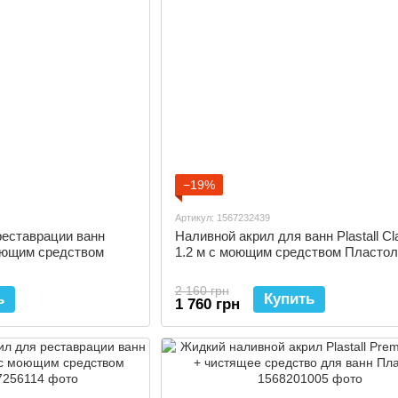
−19%
Артикул: 1567232439
реставрации ванн
Наливной акрил для ванн Plastall Cl
 моющим средством
1.2 м с моющим средством Пластол
2 160 грн
ь
Купить
1 760 грн