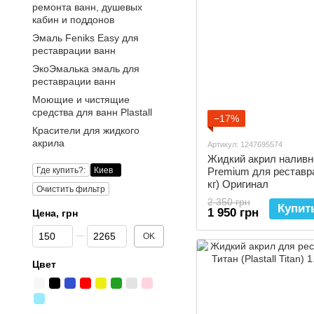
ремонта ванн, душевых
кабин и поддонов
Эмаль Fеniks Easy для
реставрации ванн
ЭкоЭмалька эмаль для
реставрации ванн
Моющие и чистящие
средства для ванн Plastall
−17%
Красители для жидкого
акрила
Артикул: 1247695574
Жидкий акрил наливно
Где купить?:
Киев
Premium для реставра
кг) Оригинал
Очистить фильтр
2 350 грн
Купит
1 950 грн
Цена, грн
От Цена, грн
До Цена, грн
OK
Цвет