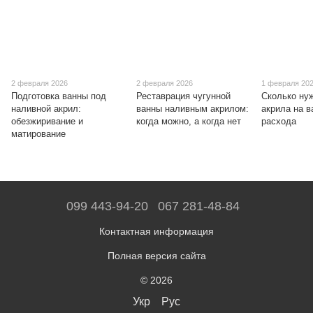
2 февраля 2026
2 февраля 2026
1 февраля 20
Подготовка ванны под
Реставрация чугунной
Сколько ну
наливной акрил:
ванны наливным акрилом:
акрила на в
обезжиривание и
когда можно, а когда нет
расхода
матирование
099 443-94-20
067 281-48-84
Контактная информация
Полная версия сайта
© 2026
Укр
Рус