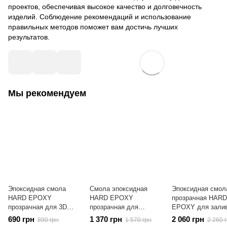
проектов, обеспечивая высокое качество и долговечность
изделий. Соблюдение рекомендаций и использование
правильных методов поможет вам достичь лучших
результатов.
Мы рекомендуем
Эпоксидная смола
Cмола эпоксидная
Эпоксидная смол
HARD EPOXY
HARD EPOXY
прозрачная HARD
прозрачная для 3D
прозрачная для
EPOXY для зали
столешниц с
заливки 3D столешниц
столешниц 3D с
690 грн
1 370 грн
2 060 грн
890 грн
1 570 грн
2 260 
отвердителем
с отвердителем
отвердителем