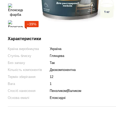
−39%
Характеристики
Країна виробництва
Україна
Ступінь блиску
Глянцева
Без запаху
Так
Кількість компонентів
Двокомпонентна
Термін зберігання
12
Вага
1
Спосіб нанесення
Пензликом|Валиком
Основа емалі
Епоксидні