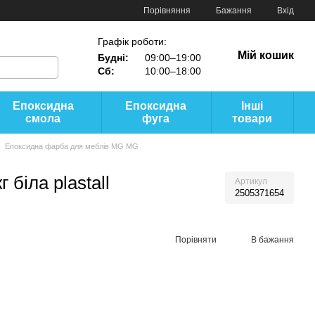
Порівняння
Бажання
Вхід
Графік роботи:
Мій кошик
Будні:
09:00–19:00
Сб:
10:00–18:00
Епоксидна
Епоксидна
Інші
смола
фуга
товари
Епоксидна фарба для меблів MG MG
біла plastall
Артикул
2505371654
Порівняти
В бажання