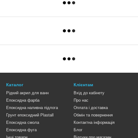
Каталог
Клієнтам
Рідкий акрил для ванн
Вхід до кабінету
Епоксидна фарба
Про нас
Епоксидна наливна підлога
Оплата і доставка
Грунт епоксидний Plastall
Обмін та повернення
Епоксидна смола
Контактна інформація
Епоксидна фуга
Блог
Інші товари
Відгуки про магазин