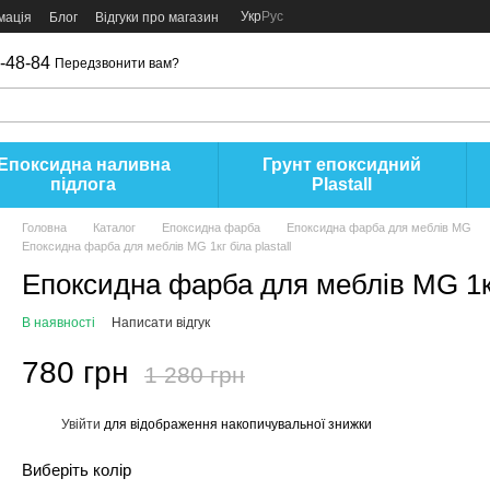
Укр
Рус
мація
Блог
Відгуки про магазин
-48-84
Передзвонити вам?
Епоксидна наливна
Грунт епоксидний
підлога
Plastall
Головна
Каталог
Епоксидна фарба
Епоксидна фарба для меблів MG
Епоксидна фарба для меблів MG 1кг біла plastall
Епоксидна фарба для меблів MG 1кг 
В наявності
Написати відгук
780 грн
1 280 грн
Увійти
для відображення накопичувальної знижки
%
Виберіть колір