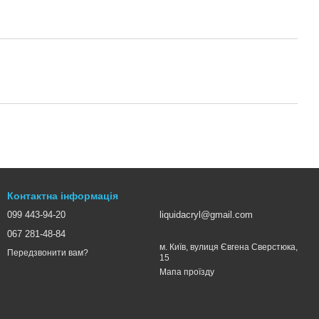
Контактна інформація
099 443-94-20
liquidacryl@gmail.com
067 281-48-84
м. Київ, вулиця Євгена Сверстюка,
Передзвонити вам?
15
Мапа проїзду