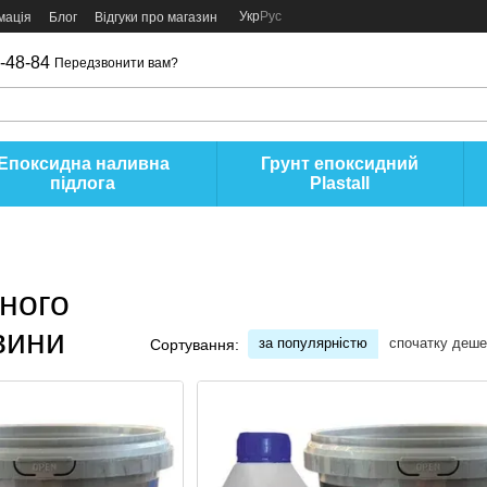
Укр
Рус
мація
Блог
Відгуки про магазин
-48-84
Передзвонити вам?
Епоксидна наливна
Грунт епоксидний
підлога
Plastall
ного
вини
за популярністю
спочатку деш
Сортування: