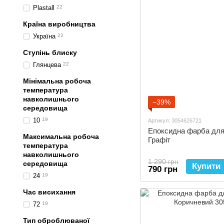
Plastall
22
Країна виробництва
Україна
22
Ступінь блиску
Глянцева
22
Мінімальна робоча
температура
навколишнього
−39%
середовища
10
19
Артикул: 3054626721
Епоксидна фарба для 
Максимальна робоча
Графіт
температура
навколишнього
1 290 грн
середовища
Купити
790 грн
24
19
Час висихання
72
19
Тип оброблюваної