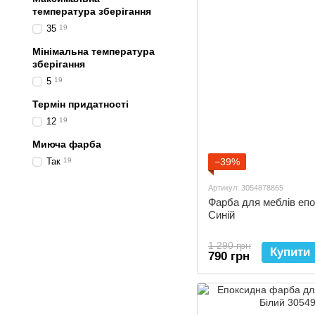
температура зберігання
35
19
Мінімальна температура
зберігання
5
19
Термін придатності
12
19
Миюча фарба
Так
19
−39%
Артикул: 3054878865
Фарба для меблів епок
Синій
1 290 грн
Купити
790 грн