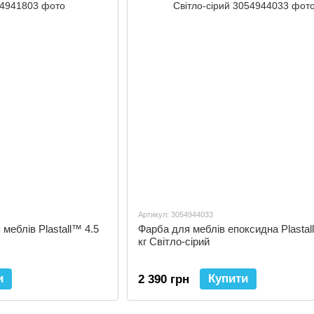
Артикул: 3054944033
меблів Plastall™ 4.5
Фарба для меблів епоксидна Plastal
кг Світло-сірий
и
Купити
2 390 грн