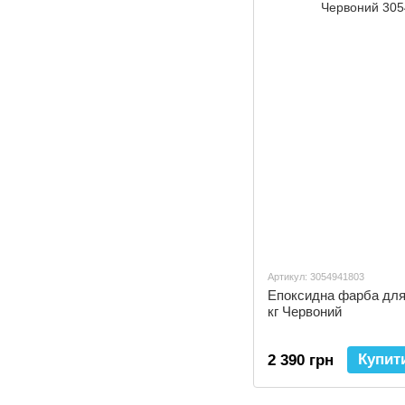
Артикул: 3054941803
Епоксидна фарба для 
кг Червоний
Купит
2 390 грн