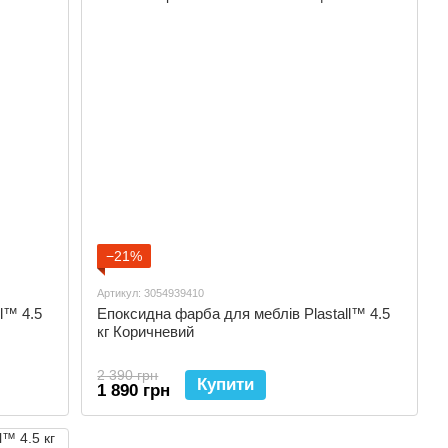
−21%
Артикул: 3054939410
l™ 4.5
Епоксидна фарба для меблів Plastall™ 4.5
кг Коричневий
2 390 грн
Купити
1 890 грн