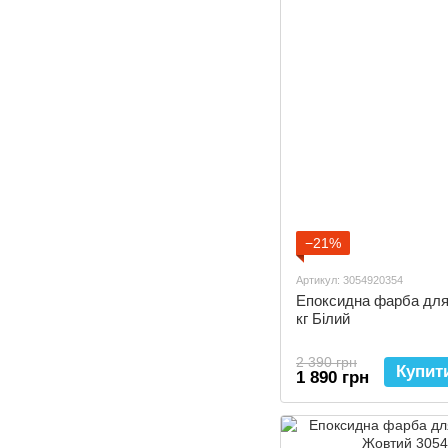
−21%
Артикул: 3054920354
Епоксидна фарба для 
кг Білий
2 390 грн
Купит
1 890 грн