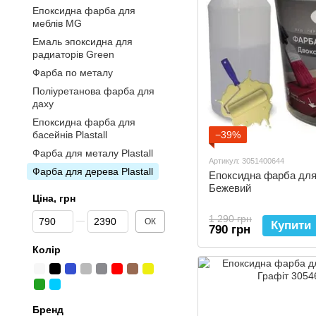
Епоксидна фарба для
меблів MG
Емаль эпоксидна для
радиаторів Green
Фарба по металу
Поліуретанова фарба для
даху
Епоксидна фарба для
басейнів Plastall
−39%
Фарба для металу Plastall
Артикул: 3051400644
Фарба для дерева Plastall
Епоксидна фарба для 
Бежевий
Ціна, грн
Від Ціна, грн
До Ціна, грн
1 290 грн
ОК
Купити
790 грн
Колір
Бренд