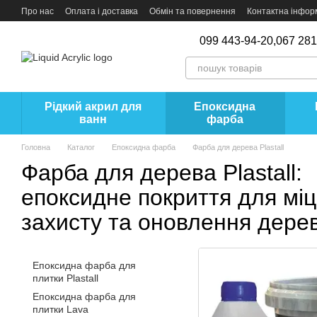
Перейти до основного контенту
Про нас
Оплата і доставка
Обмін та повернення
Контактна інфор
099 443-94-20,
067 281
Рідкий акрил для
Епоксидна
ванн
фарба
Головна
Каталог
Епоксидна фарба
Фарба для дерева Plastall
Фарба для дерева Plastall:
епоксидне покриття для міц
захисту та оновлення дере
Епоксидна фарба для
плитки Plastall
Епоксидна фарба для
плитки Lava