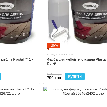
−39%
Артикул: 3053938265
меблів Plastall™ 1 кг
Фарба для меблів епоксидна Plastall
Білий
1 290 грн
Купити
790 грн