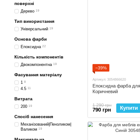
поверхні
Дерево
19
Тип використання
Універсальний
19
Основа фарби
Епоксидна
22
Кількість компонентів
Двокомпонентна
19
−39%
Фасування матеріалу
Артикул: 3054866620
1
8
Епоксидна фарба для 
4.5
11
Коричневий
Витрата
1 290 грн
200
19
Купити
790 грн
Спосіб нанесення
Механізований|Пензликом|
Валиком
19
Максимальна