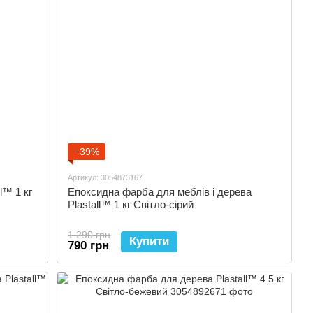
−39%
Артикул: 3054873167
l™ 1 кг
Епоксидна фарба для меблів і дерева
Plastall™ 1 кг Світло-сірий
1 290 грн
Купити
790 грн