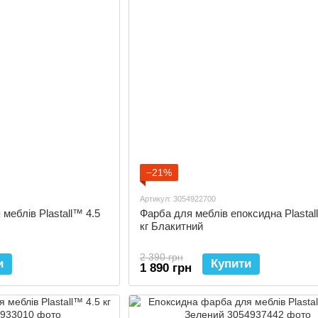
−21%
Артикул: 3054922700
меблів Plastall™ 4.5
Фарба для меблів епоксидна Plastal
кг Блакитний
2 390 грн
и
Купити
1 890 грн