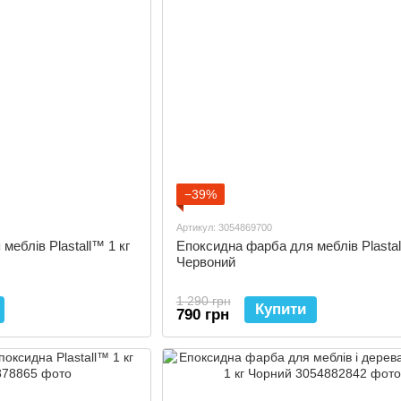
−39%
Артикул: 3054869700
меблів Plastall™ 1 кг
Епоксидна фарба для меблів Plastal
Червоний
1 290 грн
Купити
790 грн