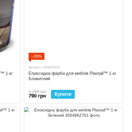
−39%
Артикул: 3054624425
™ 1 кг
Епоксидна фарба для меблів Plastall™ 1 кг
Блакитний
1 290 грн
Купити
790 грн