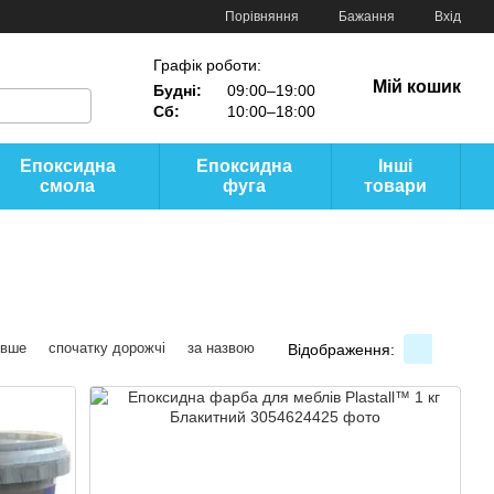
Порівняння
Бажання
Вхід
Графік роботи:
Мій кошик
Будні:
09:00–19:00
Сб:
10:00–18:00
Епоксидна
Епоксидна
Інші
смола
фуга
товари
евше
спочатку дорожчі
за назвою
Відображення: