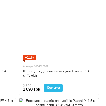
−21%
Артикул: 3054928187
l™ 4.5
Фарба для дерева епоксидна Plastall™ 4.5
кг Графіт
2 390 грн
Купити
1 890 грн