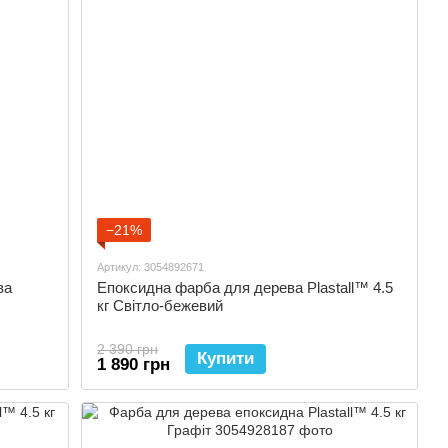
−21%
Артикул: 3054892671
ва
Епоксидна фарба для дерева Plastall™ 4.5
кг Світло-бежевий
2 390 грн
Купити
1 890 грн