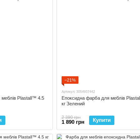
−21%
Артикул: 3054937442
меблів Plastall™ 4.5
Епоксидна фарба для меблів Plastal
кг Зелений
2 390 грн
и
Купити
1 890 грн