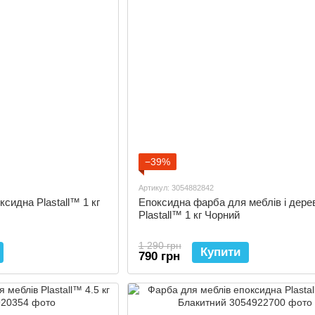
−39%
Артикул: 3054882842
сидна Plastall™ 1 кг
Епоксидна фарба для меблів і дере
Plastall™ 1 кг Чорний
1 290 грн
Купити
790 грн