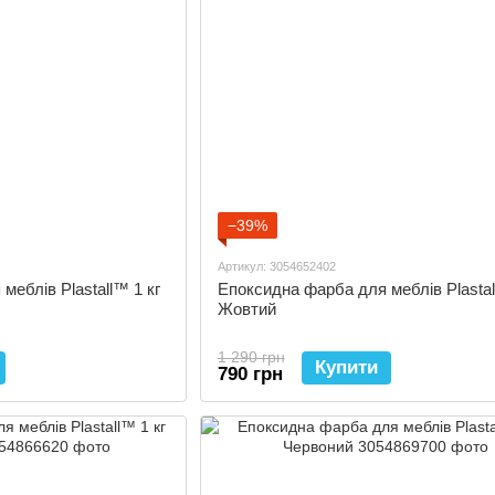
−39%
Артикул: 3054652402
меблів Plastall™ 1 кг
Епоксидна фарба для меблів Plastal
Жовтий
1 290 грн
Купити
790 грн