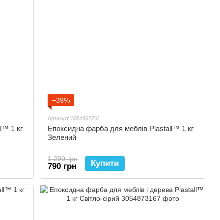
−39%
Артикул: 3054862761
l™ 1 кг
Епоксидна фарба для меблів Plastall™ 1 кг
Зелений
1 290 грн
Купити
790 грн