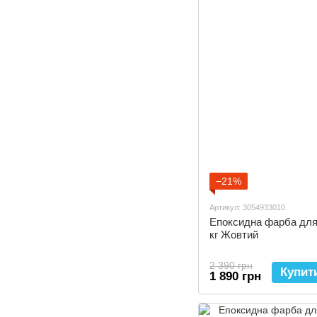
−21%
Артикул: 3054933010
Епоксидна фарба для 
кг Жовтий
2 390 грн
Купит
1 890 грн