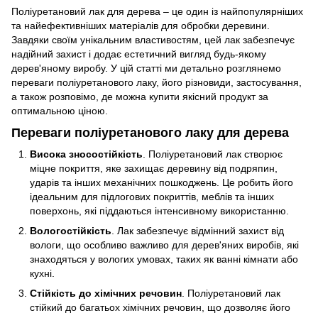
Поліуретановий лак для дерева – це один із найпопулярніших
та найефективніших матеріалів для обробки деревини.
Завдяки своїм унікальним властивостям, цей лак забезпечує
надійний захист і додає естетичний вигляд будь-якому
дерев'яному виробу. У цій статті ми детально розглянемо
переваги поліуретанового лаку, його різновиди, застосування,
а також розповімо, де можна купити якісний продукт за
оптимальною ціною.
Переваги поліуретанового лаку для дерева
Висока зносостійкість
. Поліуретановий лак створює
міцне покриття, яке захищає деревину від подряпин,
ударів та інших механічних пошкоджень. Це робить його
ідеальним для підлогових покриттів, меблів та інших
поверхонь, які піддаються інтенсивному використанню.
Вологостійкість
. Лак забезпечує відмінний захист від
вологи, що особливо важливо для дерев'яних виробів, які
знаходяться у вологих умовах, таких як ванні кімнати або
кухні.
Стійкість до хімічних речовин
. Поліуретановий лак
стійкий до багатьох хімічних речовин, що дозволяє його