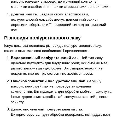
використовувати в умовах, де можливий контакт з
миючими засобами чи іншими агресивними речовинами.
Довговічність
. Завдяки своїм властивостям,
поліуретановий лак забезпечує довговічний захист
деревини, зберігаючи її природний вигляд на тривалий
час.
Різновиди поліуретанового лаку
Існує декілька основних різновидів поліуретанового лаку,
кожен з яких має свої особливості і призначення:
Водорозчинний поліуретановий лак
. Цей тип лаку
ідеально підходить для внутрішніх робіт, оскільки не має
різкого запаху і швидко сохне. Він створює еластичне
покриття, яке не тріскається і не жовтіє з часом.
Однокомпонентний поліуретановий лак
. Легкий у
використанні, цей лак не потребує змішування
компонентів. Він підходить для обробки меблів, паркету та
інших дерев'яних виробів, забезпечуючи високий рівень
захисту.
Двокомпонентний поліуретановий лак
.
Використовується для обробки поверхонь, які піддаються