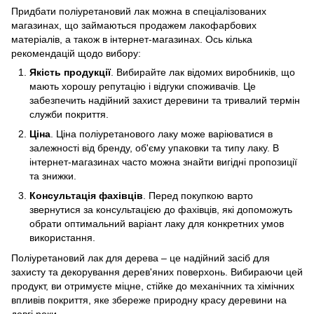
Придбати поліуретановий лак можна в спеціалізованих
магазинах, що займаються продажем лакофарбових
матеріалів, а також в інтернет-магазинах. Ось кілька
рекомендацій щодо вибору:
Якість продукції
. Вибирайте лак відомих виробників, що
мають хорошу репутацію і відгуки споживачів. Це
забезпечить надійний захист деревини та тривалий термін
служби покриття.
Ціна
. Ціна поліуретанового лаку може варіюватися в
залежності від бренду, об'єму упаковки та типу лаку. В
інтернет-магазинах часто можна знайти вигідні пропозиції
та знижки.
Консультація фахівців
. Перед покупкою варто
звернутися за консультацією до фахівців, які допоможуть
обрати оптимальний варіант лаку для конкретних умов
використання.
Поліуретановий лак для дерева – це надійний засіб для
захисту та декорування дерев'яних поверхонь. Вибираючи цей
продукт, ви отримуєте міцне, стійке до механічних та хімічних
впливів покриття, яке збереже природну красу деревини на
довгі роки.