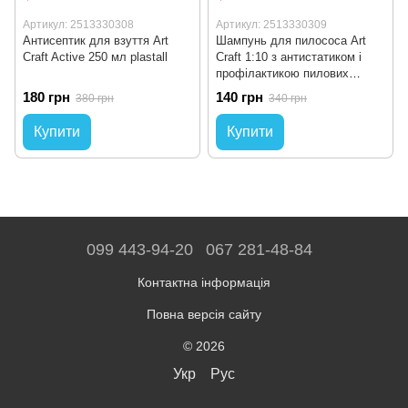
Артикул: 2513330308
Артикул: 2513330309
Антисептик для взуття Art
Шампунь для пилососа Art
Craft Active 250 мл plastall
Craft 1:10 з антистатиком і
профілактикою пилових
кліщів 1л plastall
180 грн
140 грн
380 грн
340 грн
Купити
Купити
099 443-94-20
067 281-48-84
Контактна інформація
Повна версія сайту
© 2026
Укр
Рус