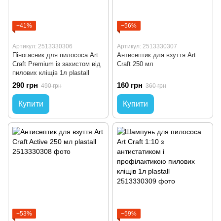
−41%
−56%
Артикул: 2513330306
Артикул: 2513330307
Піногасник для пилососа Art
Антисептик для взуття Art
Craft Premium із захистом від
Craft 250 мл
пилових кліщів 1л plastall
290 грн
160 грн
490 грн
360 грн
Купити
Купити
−53%
−59%