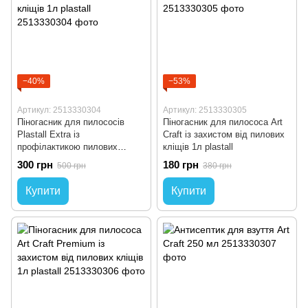
−40%
−53%
Артикул: 2513330304
Артикул: 2513330305
Піногасник для пилососів
Піногасник для пилососа Art
Plastall Extra із
Craft із захистом від пилових
профілактикою пилових
кліщів 1л plastall
кліщів 1л plastall
300 грн
180 грн
500 грн
380 грн
Купити
Купити