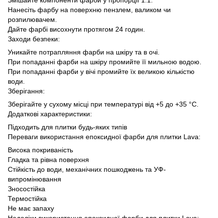
Змішайте компоненти фарби у пропорції 1:1.
Нанесіть фарбу на поверхню пензлем, валиком чи
розпилювачем.
Дайте фарбі висохнути протягом 24 годин.
Заходи безпеки:
Уникайте потрапляння фарби на шкіру та в очі.
При попаданні фарби на шкіру промийте її мильною водою.
При попаданні фарби у вічі промийте їх великою кількістю
води.
Зберігання:
Зберігайте у сухому місці при температурі від +5 до +35 °C.
Додаткові характеристики:
Підходить для плитки будь-яких типів
Переваги використання епоксидної фарби для плитки Lava:
Висока покриваність
Гладка та рівна поверхня
Стійкість до води, механічних пошкоджень та УФ-
випромінювання
Зносостійка
Термостійка
Не має запаху