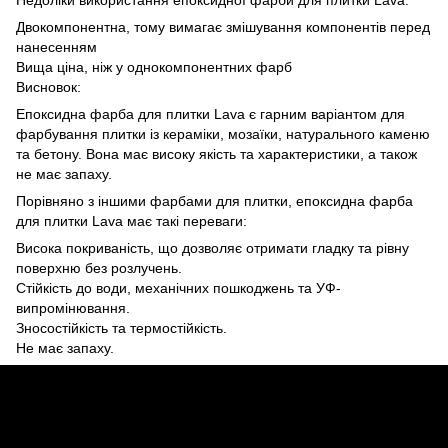
Недоліки використання епоксидної фарби для плитки Lava:
Двокомпонентна, тому вимагає змішування компонентів перед
нанесенням
Вища ціна, ніж у однокомпонентних фарб
Висновок:
Епоксидна фарба для плитки Lava є гарним варіантом для
фарбування плитки із кераміки, мозаїки, натурального каменю
та бетону. Вона має високу якість та характеристики, а також
не має запаху.
Порівняно з іншими фарбами для плитки, епоксидна фарба
для плитки Lava має такі переваги:
Висока покриваність, що дозволяє отримати гладку та рівну
поверхню без розлучень.
Стійкість до води, механічних пошкоджень та УФ-
випромінювання.
Зносостійкість та термостійкість.
Не має запаху.