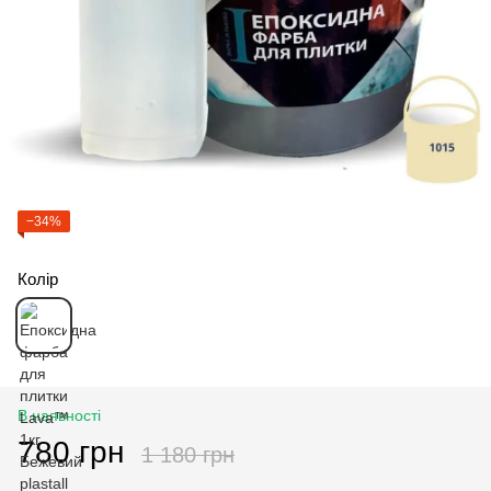
−34%
Колір
В наявності
780 грн
1 180 грн