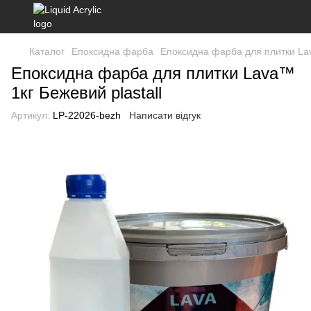
Каталог
Епоксидна фарба
Епоксидна фарба для плитки La
Епоксидна фарба для плитки Lava™
1кг Бежевий plastall
Артикул:
LP-22026-bezh
Написати відгук