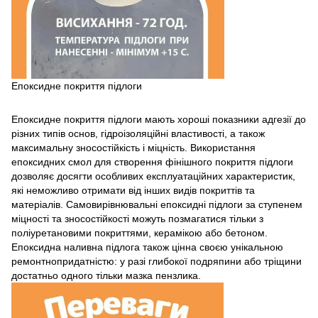
Епоксидне покриття підлоги
Епоксидне покриття підлоги мають хороші показники адгезії до
різних типів основ, гідроізоляційні властивості, а також
максимальну зносостійкість і міцність. Використання
епоксидних смол для створення фінішного покриття підлоги
дозволяє досягти особливих експлуатаційних характеристик,
які неможливо отримати від інших видів покриттів та
матеріалів. Самовирівнювальні епоксидні підлоги за ступенем
міцності та зносостійкості можуть позмагатися тільки з
поліуретановими покриттями, керамікою або бетоном.
Епоксидна наливна підлога також цінна своєю унікальною
ремонтнопридатністю: у разі глибокої подряпини або тріщини
достатньо одного тільки мазка пензлика.