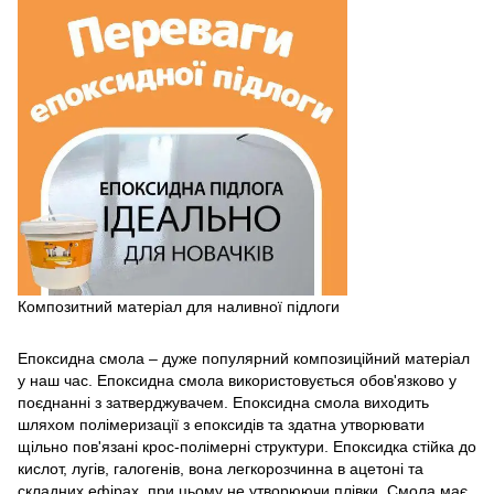
Композитний матеріал для наливної підлоги
Епоксидна смола – дуже популярний композиційний матеріал
у наш час. Епоксидна смола використовується обов'язково у
поєднанні з затверджувачем. Епоксидна смола виходить
шляхом полімеризації з епоксидів та здатна утворювати
щільно пов'язані крос-полімерні структури. Епоксидка стійка до
кислот, лугів, галогенів, вона легкорозчинна в ацетоні та
складних ефірах, при цьому не утворюючи плівки. Смола має