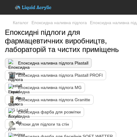
Каталог
Епоксидна наливна підлога
Епоксидна наливна підл
Епоксидні підлоги для
фармацевтичних виробництв,
лабораторій та чистих приміщень
Епоксидна наливна підлога Plastall
Епоксидна наливна підлога Plastall PROFI
Епоксидна наливна підлога MG
Епоксидна наливна підлога Granitte
Епоксидна фарба для розмітки
Флоки для підлоги та стін
Епоксидна фарба для басейнів SOFT WATTER