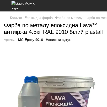
Каталог
Епоксидна фарба
Фарба по металу
Фарба по мет
Фарба по металу епоксидна Lava™
антиіржа 4.5кг RAL 9010 білий plastall
Артикул:
MG-Epoxy-9010
Написати відгук