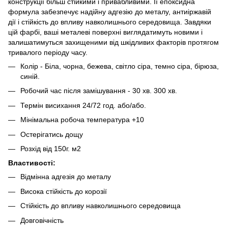
конструкції більш стійкими і привабливими. Її епоксидна
формула забезпечує надійну адгезію до металу, антиіржавій
дії і стійкість до впливу навколишнього середовища. Завдяки
цій фарбі, ваші металеві поверхні виглядатимуть новими і
залишатимуться захищеними від шкідливих факторів протягом
тривалого періоду часу.
Колір - Біла, чорна, бежева, світло сіра, темно сіра, бірюза,
синій.
Робочий час після замішування - 30 хв. 300 хв.
Термін висихання 24/72 год. або/або.
Мінімальна робоча температура +10
Остерігатись дощу
Розхід від 150г. м2
Властивості:
Відмінна адгезія до металу
Висока стійкість до корозії
Стійкість до впливу навколишнього середовища
Довговічність