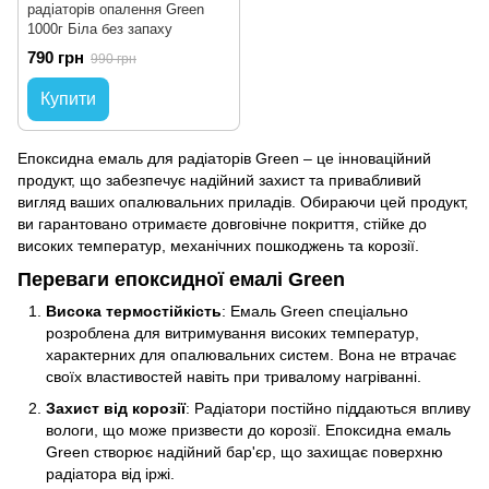
радіаторів опалення Green
1000г Біла без запаху
790 грн
990 грн
Купити
Епоксидна емаль для радіаторів Green – це інноваційний
продукт, що забезпечує надійний захист та привабливий
вигляд ваших опалювальних приладів. Обираючи цей продукт,
ви гарантовано отримаєте довговічне покриття, стійке до
високих температур, механічних пошкоджень та корозії.
Переваги епоксидної емалі Green
Висока термостійкість
: Емаль Green спеціально
розроблена для витримування високих температур,
характерних для опалювальних систем. Вона не втрачає
своїх властивостей навіть при тривалому нагріванні.
Захист від корозії
: Радіатори постійно піддаються впливу
вологи, що може призвести до корозії. Епоксидна емаль
Green створює надійний бар'єр, що захищає поверхню
радіатора від іржі.