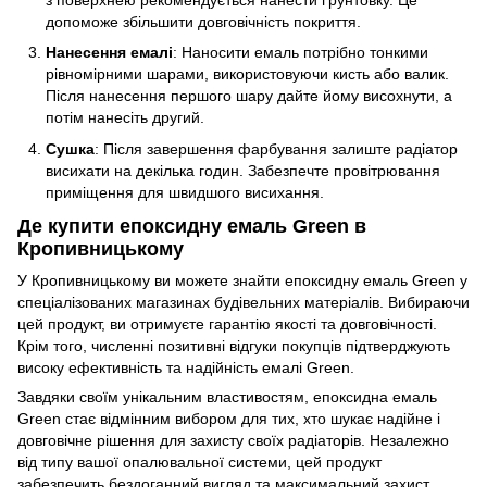
допоможе збільшити довговічність покриття.
Нанесення емалі
: Наносити емаль потрібно тонкими
рівномірними шарами, використовуючи кисть або валик.
Після нанесення першого шару дайте йому висохнути, а
потім нанесіть другий.
Сушка
: Після завершення фарбування залиште радіатор
висихати на декілька годин. Забезпечте провітрювання
приміщення для швидшого висихання.
Де купити епоксидну емаль Green в
Кропивницькому
У Кропивницькому ви можете знайти епоксидну емаль Green у
спеціалізованих магазинах будівельних матеріалів. Вибираючи
цей продукт, ви отримуєте гарантію якості та довговічності.
Крім того, численні позитивні відгуки покупців підтверджують
високу ефективність та надійність емалі Green.
Завдяки своїм унікальним властивостям, епоксидна емаль
Green стає відмінним вибором для тих, хто шукає надійне і
довговічне рішення для захисту своїх радіаторів. Незалежно
від типу вашої опалювальної системи, цей продукт
забезпечить бездоганний вигляд та максимальний захист