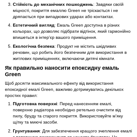
Стійкість до механічних пошкоджень
: Завдяки своїй
міцності, покриття емаллю Green не тріскається і не
дряпається при випадкових ударах або контактах.
Естетичний вигляд
: Емаль Green доступна в різних
кольорах, що дозволяє підібрати відтінок, який гармонійно
впишеться в інтер'єр вашого приміщення.
Екологічна безпека
: Продукт не містить шкідливих
речовин, що робить його безпечним для використання в
житлових приміщеннях, включаючи дитячі кімнати.
Як правильно наносити епоксидну емаль
Green
Щоб досягти максимального ефекту від використання
епоксидної емалі Green, важливо дотримуватись декількох
простих правил:
Підготовка поверхні
: Перед нанесенням емалі,
поверхню радіатора необхідно ретельно очистити від
пилу, бруду та старого покриття. Використовуйте м'яку
щітку та миючі засоби.
Грунтування
: Для забезпечення кращого зчеплення емалі
з поверхнею рекомендується нанести ґрунтовку. Це