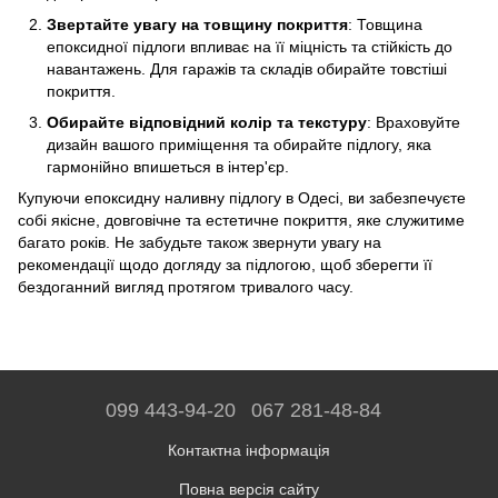
Звертайте увагу на товщину покриття
: Товщина
епоксидної підлоги впливає на її міцність та стійкість до
навантажень. Для гаражів та складів обирайте товстіші
покриття.
Обирайте відповідний колір та текстуру
: Враховуйте
дизайн вашого приміщення та обирайте підлогу, яка
гармонійно впишеться в інтер'єр.
Купуючи епоксидну наливну підлогу в Одесі, ви забезпечуєте
собі якісне, довговічне та естетичне покриття, яке служитиме
багато років. Не забудьте також звернути увагу на
рекомендації щодо догляду за підлогою, щоб зберегти її
бездоганний вигляд протягом тривалого часу.
099 443-94-20
067 281-48-84
Контактна інформація
Повна версія сайту