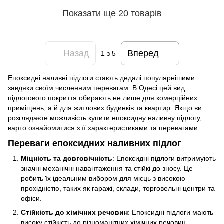
Показати ще 20 товарів
Назад
Вперед
1
з 5
Епоксидні наливні підлоги стають дедалі популярнішими
завдяки своїм численним перевагам. В Одесі цей вид
підлогового покриття обирають не лише для комерційних
приміщень, а й для житлових будинків та квартир. Якщо ви
розглядаєте можливість купити епоксидну наливну підлогу,
варто ознайомитися з її характеристиками та перевагами.
Переваги епоксидних наливних підлог
Міцність та довговічність
: Епоксидні підлоги витримують
значні механічні навантаження та стійкі до зносу. Це
робить їх ідеальним вибором для місць з високою
прохідністю, таких як гаражі, склади, торговельні центри та
офіси.
Стійкість до хімічних речовин
: Епоксидні підлоги мають
високу стійкість до різноманітних хімічних речовин,