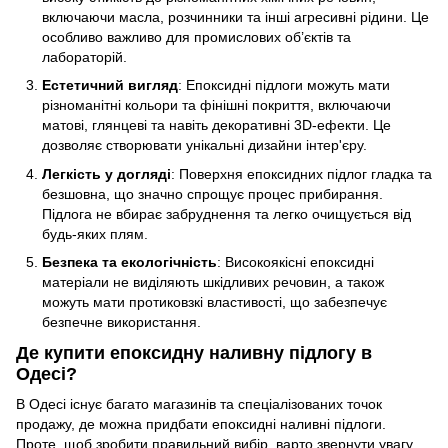
включаючи масла, розчинники та інші агресивні рідини. Це
особливо важливо для промислових об’єктів та
лабораторій.
Естетичний вигляд
: Епоксидні підлоги можуть мати
різноманітні кольори та фінішні покриття, включаючи
матові, глянцеві та навіть декоративні 3D-ефекти. Це
дозволяє створювати унікальні дизайни інтер'єру.
Легкість у догляді
: Поверхня епоксидних підлог гладка та
безшовна, що значно спрощує процес прибирання.
Підлога не вбирає забруднення та легко очищується від
будь-яких плям.
Безпека та екологічність
: Високоякісні епоксидні
матеріали не виділяють шкідливих речовин, а також
можуть мати протиковзкі властивості, що забезпечує
безпечне використання.
Де купити епоксидну наливну підлогу в
Одесі?
В Одесі існує багато магазинів та спеціалізованих точок
продажу, де можна придбати епоксидні наливні підлоги.
Проте, щоб зробити правильний вибір, варто звернути увагу