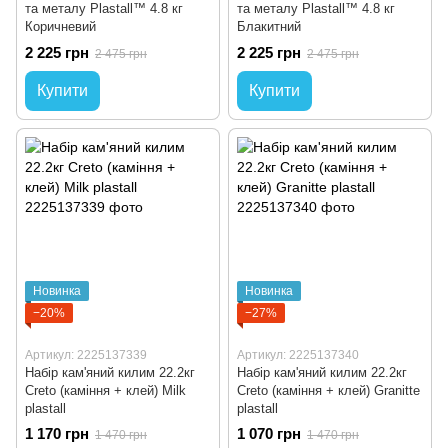
та металу Plastall™ 4.8 кг
та металу Plastall™ 4.8 кг
Коричневий
Блакитний
2 225 грн
2 225 грн
2 475 грн
2 475 грн
Купити
Купити
Новинка
Новинка
−20%
−27%
Артикул: 2225137339
Артикул: 2225137340
Набір кам'яний килим 22.2кг
Набір кам'яний килим 22.2кг
Creto (каміння + клей) Milk
Creto (каміння + клей) Granitte
plastall
plastall
1 170 грн
1 070 грн
1 470 грн
1 470 грн