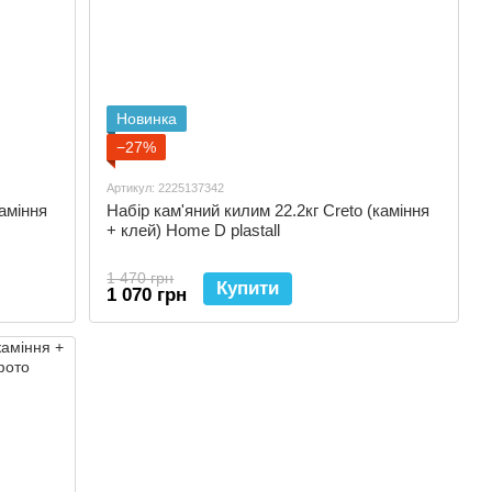
Новинка
−27%
Артикул: 2225137342
каміння
Набір кам'яний килим 22.2кг Creto (каміння
+ клей) Home D plastall
1 470 грн
Купити
1 070 грн