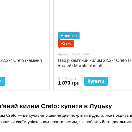
Новинка
−27%
Артикул: 2225137344
22.2кг Creto (каміння
Набір кам'яний килим 22.2кг Creto (
+ клей) Marble plastall
1 470 грн
и
Купити
1 070 грн
'яний килим Creto: купити в Луцьку
м Creto — це сучасне рішення для покриття підлоги, яке поєднує в со
завдяки своїм унікальним властивостям, які роблять його ідеальним 