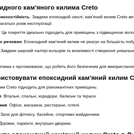
идного кам'яного килима Creto
зносостійкість
: Завдяки епоксидній смолі, кам'яний килим Creto 
багатьох років експлуатації.
: Це покриття ідеально підходить для приміщень з підвищеною вологі
их речовин
: Епоксидний кам'яний килим не реагує на більшість поб
: Завдяки широкій палітрі кольорів та можливості створення унікальн
илима є протиковзкою, що робить його безпечним для використанн
истовувати епоксидний кам'яний килим C
им Creto підходить для різноманітних приміщень:
я
: Вітальні, спальні, коридори, балкони та тераси.
ння
: Офіси, магазини, ресторани, готелі.
 Зали для фітнесу, басейни, спортивні майданчики.
 Доріжки, паркінги, внутрішні дворики.