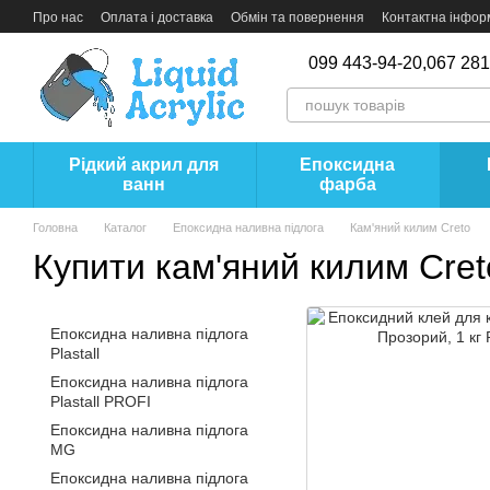
Перейти до основного контенту
Про нас
Оплата і доставка
Обмін та повернення
Контактна інфор
099 443-94-20,
067 281
Рідкий акрил для
Епоксидна
ванн
фарба
Головна
Каталог
Епоксидна наливна підлога
Кам'яний килим Creto
Купити кам'яний килим Cret
Епоксидна наливна підлога
Plastall
Епоксидна наливна підлога
Plastall PROFI
Епоксидна наливна підлога
MG
Епоксидна наливна підлога