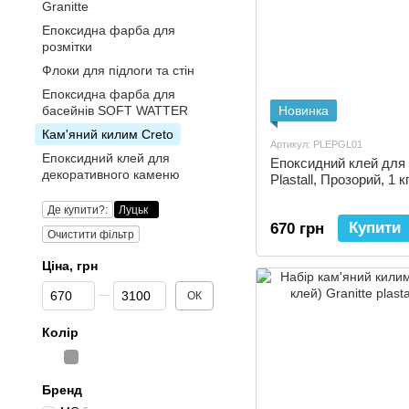
Granitte
Епоксидна фарба для
розмітки
Флоки для підлоги та стін
Епоксидна фарба для
басейнів SOFT WATTER
Новинка
Кам'яний килим Creto
Артикул: PLEPGL01
Епоксидний клей для
Епоксидний клей для 
декоративного каменю
Plastall, Прозорий, 1 к
Де купити?:
Луцьк
Купити
670 грн
Очистити фільтр
Ціна, грн
Від Ціна, грн
До Ціна, грн
ОК
Колір
Бренд