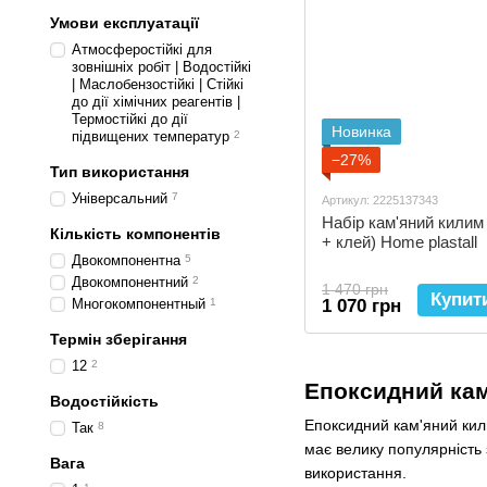
Умови експлуатації
Атмосферостійкі для
зовнішніх робіт | Водостійкі
| Маслобензостійкі | Стійкі
до дії хімічних реагентів |
Термостійкі до дії
Новинка
підвищених температур
2
−27%
Тип використання
Універсальний
7
Артикул: 2225137343
Набір кам'яний килим 
Кількість компонентів
+ клей) Home plastall
Двокомпонентна
5
Двокомпонентний
2
1 470 грн
Купит
Многокомпонентный
1
1 070 грн
Термін зберігання
12
2
Епоксидний кам
Водостійкість
Епоксидний кам'яний кили
Так
8
має велику популярність 
Вага
використання.