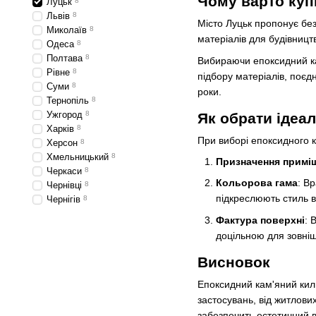
Чому варто куп
Луцьк
8
Львів
8
Місто Луцьк пропонує без
Миколаїв
8
матеріалів для будівницт
Одеса
8
Полтава
8
Вибираючи епоксидний ка
Рівне
8
підбору матеріалів, поєд
Суми
8
роки.
Тернопіль
8
Ужгород
8
Як обрати ідеа
Харків
8
При виборі епоксидного к
Херсон
8
Хмельницький
8
Призначення примі
Черкаси
8
Кольорова гама
: В
Чернівці
8
підкреслюють стиль 
Чернігів
8
Фактура поверхні
: 
доцільною для зовні
Висновок
Епоксидний кам'яний кили
застосувань, від житлови
забезпечить естетичний в