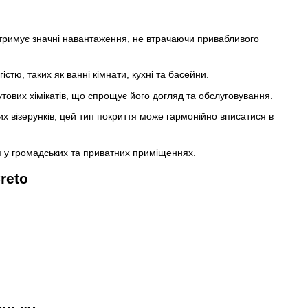
витримує значні навантаження, не втрачаючи привабливого
стю, таких як ванні кімнати, кухні та басейни.
утових хімікатів, що спрощує його догляд та обслуговування.
их візерунків, цей тип покриття може гармонійно вписатися в
я у громадських та приватних приміщеннях.
reto