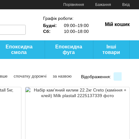
Порівняння
Бажання
Вхід
Графік роботи:
Мій кошик
Будні:
09:00–19:00
Сб:
10:00–18:00
Епоксидна
Епоксидна
Інші
смола
фуга
товари
евше
спочатку дорожчі
за назвою
Відображення: