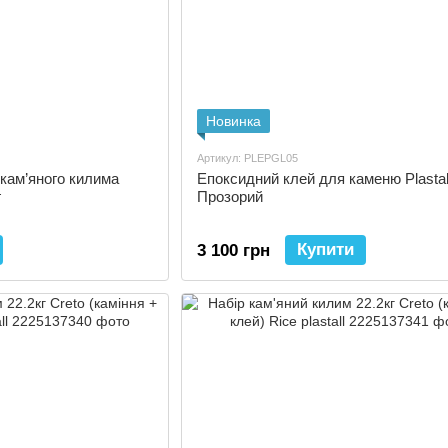
Новинка
Артикул: PLEPGL05
кам’яного килима
Епоксидний клей для каменю Plastall
г
Прозорий
Купити
3 100 грн