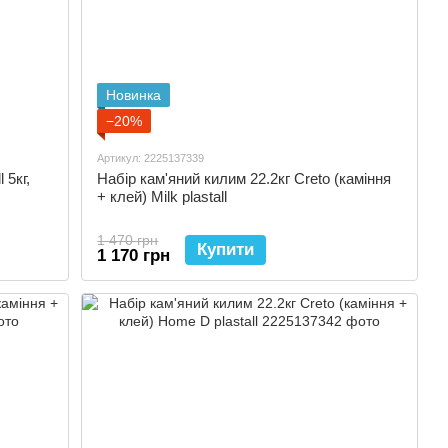
Новинка
−20%
Артикул: 2225137339
 5кг,
Набір кам'яний килим 22.2кг Creto (каміння
+ клей) Milk plastall
1 470 грн
Купити
1 170 грн