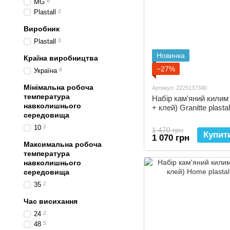
MG
6
Plastall
2
Виробник
Plastall
3
Новинка
Країна виробництва
−27%
Україна
8
Мінімальна робоча
Артикул: 2225137340
температура
Набір кам'яний килим 
навколишнього
+ клей) Granitte plastal
середовища
10
2
1 470 грн
Купит
1 070 грн
Максимальна робоча
температура
навколишнього
середовища
35
2
Час висихання
24
2
48
5