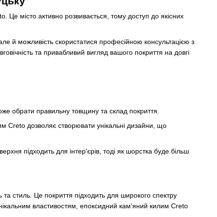
уцьку
. Це місто активно розвивається, тому доступ до якісних
але й можливість скористатися професійною консультацією з
вговічність та привабливий вигляд вашого покриття на довгі
оже обрати правильну товщину та склад покриття.
им Creto дозволяє створювати унікальні дизайни, що
рхня підходить для інтер'єрів, тоді як шорстка буде більш
ь та стиль. Це покриття підходить для широкого спектру
 унікальним властивостям, епоксидний кам'яний килим Creto