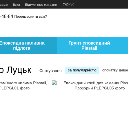
Укр
Рус
мація
Блог
Відгуки про магазин
-48-84
Передзвонити вам?
Епоксидна наливна
Грунт епоксидний
підлога
Plastall
o Луцьк
за популярністю
спочатку деш
Сортування: