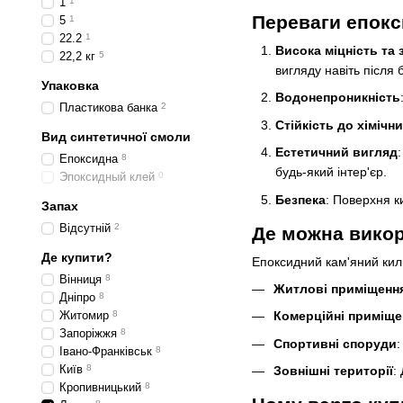
1
1
Переваги епокс
5
1
22.2
1
Висока міцність та 
22,2 кг
5
вигляду навіть після 
Упаковка
Водонепроникність
Пластикова банка
2
Стійкість до хімічн
Вид синтетичної смоли
Естетичний вигляд
Епоксидна
8
будь-який інтер'єр.
Эпоксидный клей
0
Безпека
: Поверхня к
Запах
Відсутній
2
Де можна викор
Де купити?
Епоксидний кам'яний кил
Вінниця
8
Житлові приміщенн
Дніпро
8
Житомир
8
Комерційні приміще
Запоріжжя
8
Спортивні споруди
:
Івано-Франківськ
8
Київ
8
Зовнішні території
:
Кропивницький
8