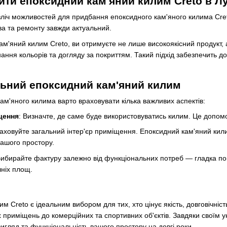
ити епоксидний кам'яний килим Creto в Л
ліч можливостей для придбання епоксидного кам'яного килима Creto
ва та ремонту завжди актуальний.
м'яний килим Creto, ви отримуєте не лише високоякісний продукт, 
нання кольорів та догляду за покриттям. Такий підхід забезпечить до
льний епоксидний кам'яний килим
ам'яного килима варто враховувати кілька важливих аспектів:
щення
: Визначте, де саме буде використовуватись килим. Це допом
раховуйте загальний інтер'єр приміщення. Епоксидний кам'яний кил
вашого простору.
Вибирайте фактуру залежно від функціональних потреб — гладка пове
шніх площ.
м Creto є ідеальним вибором для тих, хто цінує якість, довговічніст
х приміщень до комерційних та спортивних об'єктів. Завдяки своїм
игляд та функціональність вашого простору на довгі роки.