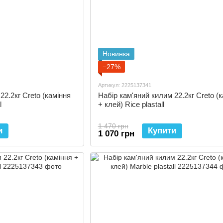
Новинка
−27%
Артикул: 2225137341
22.2кг Creto (каміння
Набір кам'яний килим 22.2кг Creto (
l
+ клей) Rice plastall
1 470 грн
и
Купити
1 070 грн