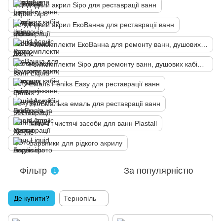
Рідкий акрил Sipo для реставрації ванн
Рідкий акрил ЕкоВанна для реставрації ванн
Ремкомплекти ЕкоВанна для ремонту ванн, душових кабін і піддонів
Ремкомплекти Sipo для ремонту ванн, душових кабін і піддонів
Емаль Fеniks Easy для реставрації ванн
ЕкоЕмалька емаль для реставрації ванн
Миючі і чистячі засоби для ванн Plastall
Барвники для рідкого акрилу
Фільтр
За популярністю
1
Де купити?
Тернопіль