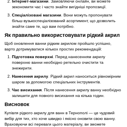
Інтернет-магазини
. Замовляючи онлайн, ви можете
зекономити час і часто знайти вигідніші пропозиції.
Спеціалізовані магазини
. Вони можуть пропонувати
більш вузькоспеціалізований асортимент, що дозволить
знайти саме те, що вам потрібно.
Як правильно використовувати рідкий акрил
Щоб оновлення ванни рідким акрилом пройшло успішно,
варто дотримуватися кількох простих рекомендацій:
Підготовка поверхні
. Перед нанесенням акрилу
поверхню ванни необхідно ретельно очистити та
знежирити.
Нанесення акрилу
. Рідкий акрил наноситься рівномірним
шаром за допомогою спеціальних інструментів.
Час висихання
. Після нанесення акрилу ванну необхідно
залишити для повного висихання на кілька годин.
Висновок
Купівля рідкого акрилу для ванн в Тернополі — це чудовий
вибір для тих, хто хоче швидко і якісно оновити свою ванну.
Враховуючи всі переваги цього матеріалу, ви зможете