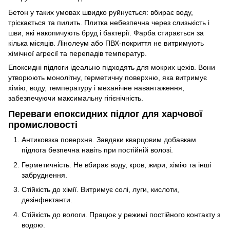
Бетон у таких умовах швидко руйнується: вбирає воду,
тріскається та пилить. Плитка небезпечна через слизькість і
шви, які накопичують бруд і бактерії. Фарба стирається за
кілька місяців. Лінолеум або ПВХ-покриття не витримують
хімічної агресії та перепадів температур.
Епоксидні підлоги ідеально підходять для мокрих цехів. Вони
утворюють монолітну, герметичну поверхню, яка витримує
хімію, воду, температуру і механічне навантаження,
забезпечуючи максимальну гігієнічність.
Переваги епоксидних підлог для харчової
промисловості
Антиковзка поверхня. Завдяки кварцовим добавкам
підлога безпечна навіть при постійній волозі.
Герметичність. Не вбирає воду, кров, жири, хімію та інші
забруднення.
Стійкість до хімії. Витримує солі, луги, кислоти,
дезінфектанти.
Стійкість до вологи. Працює у режимі постійного контакту з
водою.