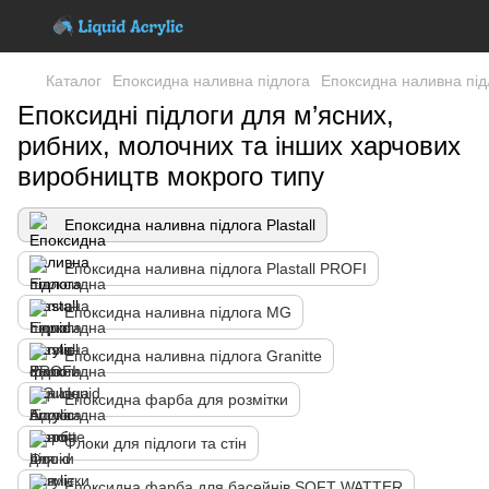
Каталог
Епоксидна наливна підлога
Епоксидна наливна підл
Епоксидні підлоги для м’ясних,
рибних, молочних та інших харчових
виробництв мокрого типу
Епоксидна наливна підлога Plastall
Епоксидна наливна підлога Plastall PROFI
Епоксидна наливна підлога MG
Епоксидна наливна підлога Granitte
Епоксидна фарба для розмітки
Флоки для підлоги та стін
Епоксидна фарба для басейнів SOFT WATTER