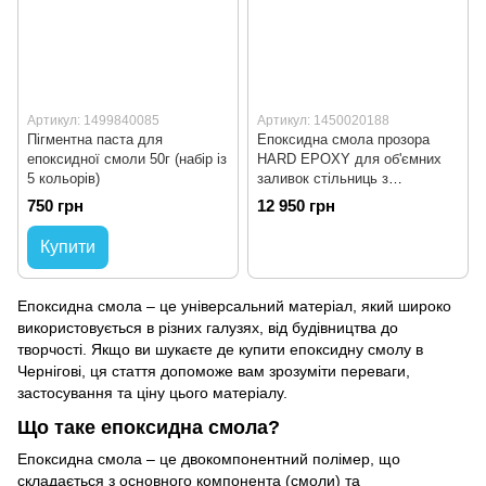
Артикул: 1499840085
Артикул: 1450020188
Пігментна паста для
Епоксидна смола прозора
епоксидної смоли 50г (набір із
HARD EPOXY для об'ємних
5 кольорів)
заливок стільниць з
затверджувачем 15кг
750 грн
12 950 грн
Купити
Епоксидна смола – це універсальний матеріал, який широко
використовується в різних галузях, від будівництва до
творчості. Якщо ви шукаєте де купити епоксидну смолу в
Чернігові, ця стаття допоможе вам зрозуміти переваги,
застосування та ціну цього матеріалу.
Що таке епоксидна смола?
Епоксидна смола – це двокомпонентний полімер, що
складається з основного компонента (смоли) та