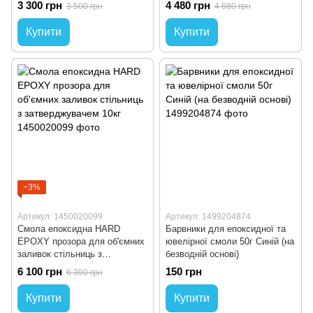
3 300 грн
4 480 грн
3 500 грн
4 680 грн
7 см)
Купити
Купити
−3%
Артикул: 1450020099
Артикул: 1499204874
Смола епоксидна HARD
Барвники для епоксидної та
EPOXY прозора для об'ємних
ювелірної смоли 50г Синій (на
заливок стільниць з
безводній основі)
затверджувачем 10кг
6 100 грн
150 грн
6 300 грн
Купити
Купити