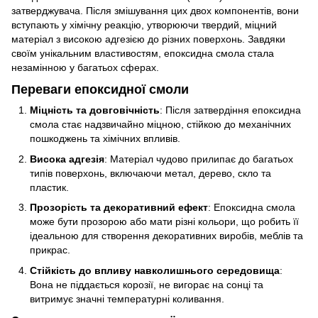
затверджувача. Після змішування цих двох компонентів, вони
вступають у хімічну реакцію, утворюючи твердий, міцний
матеріал з високою адгезією до різних поверхонь. Завдяки
своїм унікальним властивостям, епоксидна смола стала
незамінною у багатьох сферах.
Переваги епоксидної смоли
Міцність та довговічність
: Після затвердіння епоксидна
смола стає надзвичайно міцною, стійкою до механічних
пошкоджень та хімічних впливів.
Висока адгезія
: Матеріал чудово прилипає до багатьох
типів поверхонь, включаючи метал, дерево, скло та
пластик.
Прозорість та декоративний ефект
: Епоксидна смола
може бути прозорою або мати різні кольори, що робить її
ідеальною для створення декоративних виробів, меблів та
прикрас.
Стійкість до впливу навколишнього середовища
:
Вона не піддається корозії, не вигорає на сонці та
витримує значні температурні коливання.