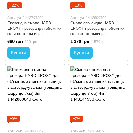
−22%
−13%
Артикул: 1442797898
Артикул: 1442800792
Епоксидна смола HARD
Смола епоксидна HARD
EPOXY прозора для об'ємних
EPOXY прозора для об'ємних
заливок стільниць з
заливок стільниць з
затверджувачем (товщина
затверджувачем (товщина
690 грн
1 370 грн
890 грн
1 570 грн
шару до 7см) 1кг
шару до 7см) 2кг
Купити
Купити
−9%
−7%
Артикул: 1442800849
Артикул: 1443144593