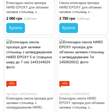
Епоксидна смола прозора
Смола епоксидна прозора
HARD EPOXY для об'ємних
HARD EPOXY для об'ємних
заливок стільниць з
заливок стільниць з
затверджувачем (товщина
затверджувачем (товщина
2 060 грн
2 750 грн
2 260 грн
2 950 грн
шару до 7см) 3кг
шару до 7 см) 4кг
Купити
Купити
−6%
−4%
Артикул: 1443144624
Артикул: 1450020011
Епоксидна смола прозора для
Епоксидна смола HARD
заливки стільниць з
EPOXY прозора для об'ємних
затверджувачем HARD
заливок стільниць з
EPOXY 5 кг (товщина шару до
затверджувачем 7кг