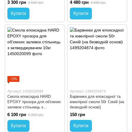
3 300 грн
4 480 грн
3 500 грн
4 680 грн
7 см)
Купити
Купити
−3%
Артикул: 1450020099
Артикул: 1499204874
Смола епоксидна HARD
Барвники для епоксидної та
EPOXY прозора для об'ємних
ювелірної смоли 50г Синій (на
заливок стільниць з
безводній основі)
затверджувачем 10кг
6 100 грн
150 грн
6 300 грн
Купити
Купити