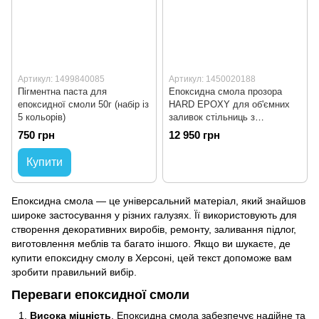
Артикул: 1499840085
Артикул: 1450020188
Пігментна паста для
Епоксидна смола прозора
епоксидної смоли 50г (набір із
HARD EPOXY для об'ємних
5 кольорів)
заливок стільниць з
затверджувачем 15кг
750 грн
12 950 грн
Купити
Епоксидна смола — це універсальний матеріал, який знайшов
широке застосування у різних галузях. Її використовують для
створення декоративних виробів, ремонту, заливання підлог,
виготовлення меблів та багато іншого. Якщо ви шукаєте, де
купити епоксидну смолу в Херсоні, цей текст допоможе вам
зробити правильний вибір.
Переваги епоксидної смоли
Висока міцність
. Епоксидна смола забезпечує надійне та