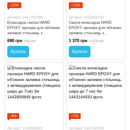
−22%
−13%
Артикул: 1442797898
Артикул: 1442800792
Епоксидна смола HARD
Смола епоксидна HARD
EPOXY прозора для об'ємних
EPOXY прозора для об'ємних
заливок стільниць з
заливок стільниць з
затверджувачем (товщина
затверджувачем (товщина
690 грн
1 370 грн
890 грн
1 570 грн
шару до 7см) 1кг
шару до 7см) 2кг
Купити
Купити
−9%
−7%
Артикул: 1442800849
Артикул: 1443144593