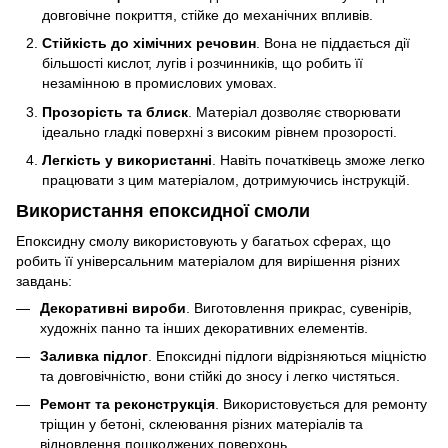
довговічне покриття, стійке до механічних впливів.
Стійкість до хімічних речовин
. Вона не піддається дії
більшості кислот, лугів і розчинників, що робить її
незамінною в промислових умовах.
Прозорість та блиск
. Матеріал дозволяє створювати
ідеально гладкі поверхні з високим рівнем прозорості.
Легкість у використанні
. Навіть початківець зможе легко
працювати з цим матеріалом, дотримуючись інструкцій.
Використання епоксидної смоли
Епоксидну смолу використовують у багатьох сферах, що
робить її універсальним матеріалом для вирішення різних
завдань:
Декоративні вироби
. Виготовлення прикрас, сувенірів,
художніх панно та інших декоративних елементів.
Заливка підлог
. Епоксидні підлоги відрізняються міцністю
та довговічністю, вони стійкі до зносу і легко чистяться.
Ремонт та реконструкція
. Використовується для ремонту
тріщин у бетоні, склеювання різних матеріалів та
відновлення пошкоджених поверхонь.