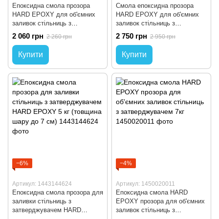
Епоксидна смола прозора
Смола епоксидна прозора
HARD EPOXY для об'ємних
HARD EPOXY для об'ємних
заливок стільниць з
заливок стільниць з
затверджувачем (товщина
затверджувачем (товщина
2 060 грн
2 750 грн
2 260 грн
2 950 грн
шару до 7см) 3кг
шару до 7 см) 4кг
Купити
Купити
−6%
−4%
Артикул: 1443144624
Артикул: 1450020011
Епоксидна смола прозора для
Епоксидна смола HARD
заливки стільниць з
EPOXY прозора для об'ємних
затверджувачем HARD
заливок стільниць з
EPOXY 5 кг (товщина шару до
затверджувачем 7кг