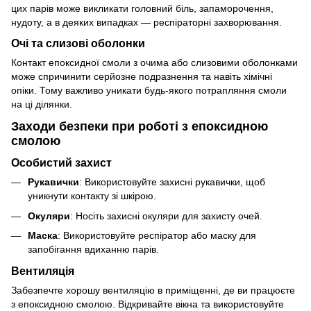
цих парів може викликати головний біль, запаморочення,
нудоту, а в деяких випадках — респіраторні захворювання.
Очі та слизові оболонки
Контакт епоксидної смоли з очима або слизовими оболонками
може спричинити серйозне подразнення та навіть хімічні
опіки. Тому важливо уникати будь-якого потрапляння смоли
на ці ділянки.
Заходи безпеки при роботі з епоксидною
смолою
Особистий захист
Рукавички
: Використовуйте захисні рукавички, щоб
уникнути контакту зі шкірою.
Окуляри
: Носіть захисні окуляри для захисту очей.
Маска
: Використовуйте респіратор або маску для
запобігання вдиханню парів.
Вентиляція
Забезпечте хорошу вентиляцію в приміщенні, де ви працюєте
з епоксидною смолою. Відкривайте вікна та використовуйте