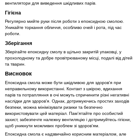
вентилятори для виведення шкідливих парів.
Гігієна
Регулярно мийте руки після роботи з епоксидною смолою.
Уникайте торкання обличчя, особливо очей і рота, під час
роботи.
Зберігання
Зберігайте епоксидну смолу в щільно закритій упаковці, у
прохолодному та добре провітрюваному місці, подалі від дітей
та тварин.
Висновок
Епоксидна смола може бути шкідливою для здоров'я при
неправильному використанні. Контакт з шкірою, вдихання
парів та потрапляння в очі можуть спричинити різні негативні
наслідки для здоров'я. Однак, дотримуючись простих заходів
безпеки, можна мінімізувати ризики та безпечно
використовувати цей матеріал. Пам'ятайте про особистий
захист, забезпечте належну вентиляцію і дотримуйтесь гігієни,
щоб уникнути можливих проблем зі здоров'ям.
Епоксидна смола є надзвичайно корисним матеріалом, але