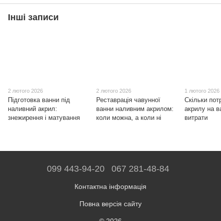
Інші записи
2 лютого 2026
2 лютого 2026
1 лютого 2026
Підготовка ванни під
Реставрація чавунної
Скільки пот
наливний акрил:
ванни наливним акрилом:
акрилу на в
знежирення і матування
коли можна, а коли ні
витрати
099 443-94-20
067 281-48-84
Контактна інформація
Повна версія сайту
© 2026