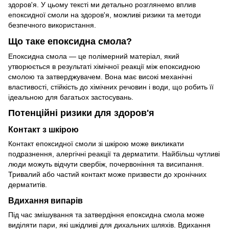
здоров'я. У цьому тексті ми детально розглянемо вплив
епоксидної смоли на здоров'я, можливі ризики та методи
безпечного використання.
Що таке епоксидна смола?
Епоксидна смола — це полімерний матеріал, який
утворюється в результаті хімічної реакції між епоксидною
смолою та затверджувачем. Вона має високі механічні
властивості, стійкість до хімічних речовин і води, що робить її
ідеальною для багатьох застосувань.
Потенційні ризики для здоров'я
Контакт з шкірою
Контакт епоксидної смоли зі шкірою може викликати
подразнення, алергічні реакції та дерматити. Найбільш чутливі
люди можуть відчути свербіж, почервоніння та висипання.
Тривалий або частий контакт може призвести до хронічних
дерматитів.
Вдихання випарів
Під час змішування та затвердіння епоксидна смола може
виділяти пари, які шкідливі для дихальних шляхів. Вдихання