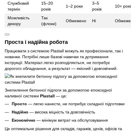
Службовий
15–20
3–5
1–2 роки
10+ рокі
термін
років
років
Можливість
Так
Обмежено
Ні
Обмеже
декору
(флоки)
Проста і надійна робота
Працювати з системою Plastall можуть як професіонали, так і
новачки. Потрібні лише базові навички та дотримання
інструкції. Матеріал легко розподіляється, не потребує
дорогого обладнання, а результат — якісний і довговічний.
Знепилення бетонної підлоги за допомогою епоксидної
наливної системи
Plastall
— це:
Просто
— легко нанести, не потребує складної підготовки
Надійно
— висока міцність та довговічність
Економічно
— мінімум витрат на обслуговування
Це оптимальне рішення для складів, гаражів, цехів, офісів та