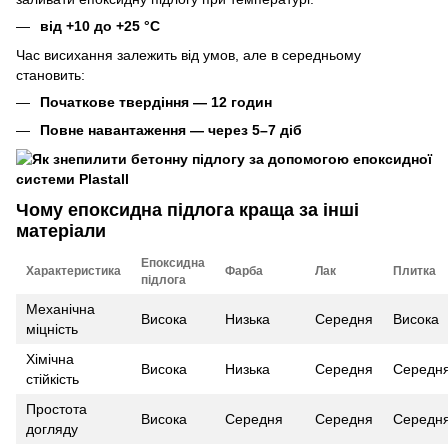
від +10 до +25 °C
Час висихання залежить від умов, але в середньому
становить:
Початкове твердіння — 12 годин
Повне навантаження — через 5–7 діб
Чому епоксидна підлога краща за інші
матеріали
Епоксидна
Характеристика
Фарба
Лак
Плитка
підлога
Механічна
Висока
Низька
Середня
Висока
міцність
Хімічна
Висока
Низька
Середня
Середн
стійкість
Простота
Висока
Середня
Середня
Середн
догляду