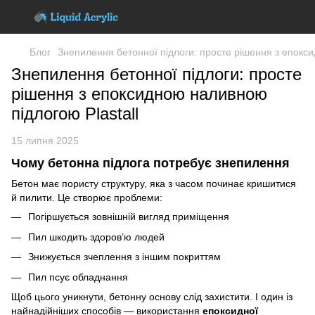
Блог
Знепилення бетонної підлоги: просте рішення з епокси
Знепилення бетонної підлоги: просте
рішення з епоксидною наливною
підлогою Plastall
15 липня 2025
Чому бетонна підлога потребує знепилення
Бетон має пористу структуру, яка з часом починає кришитися
й пилити. Це створює проблеми:
Погіршується зовнішній вигляд приміщення
Пил шкодить здоров’ю людей
Знижується зчеплення з іншим покриттям
Пил псує обладнання
Щоб цього уникнути, бетонну основу слід захистити. І один із
найнадійніших способів — використання
епоксидної