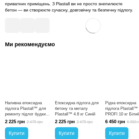
приватних приміщень. З Plastall ви не просто знепилюєте
бетон — ви створюєте сучасну, довговічну та безпечну підлогу.
Ми рекомендуємо
Наливна епоксидна
Епоксидна підлога для
Рідка епоксидна
підлога Plastall™ для
бетону та металу
підлога Plastall™
ремонту підлог будки
Plastall™ 4.8 кг Синій
PROFI 10 кг Біли
автомобіля 4.8 кг
plastall
2 225 грн
2 225 грн
6 450 грн
2 475 грн
2 475 грн
6 950 
Чорний
Купити
Купити
Купити