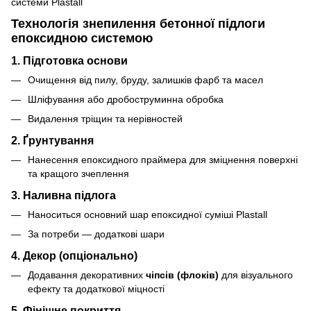
Технологія знепилення бетонної підлоги
епоксидною системою
1. Підготовка основи
Очищення від пилу, бруду, залишків фарб та масел
Шліфування або дробоструминна обробка
Видалення тріщин та нерівностей
2. Ґрунтування
Нанесення епоксидного праймера для зміцнення поверхні
та кращого зчеплення
3. Наливна підлога
Наноситься основний шар епоксидної суміші Plastall
За потреби — додаткові шари
4. Декор (опціонально)
Додавання декоративних
чіпсів (флоків)
для візуального
ефекту та додаткової міцності
5. Фінішне покриття