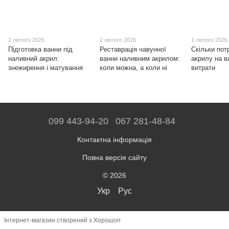
2 лютого 2026
2 лютого 2026
1 лютого 2026
Підготовка ванни під
Реставрація чавунної
Скільки пот
наливний акрил:
ванни наливним акрилом:
акрилу на в
знежирення і матування
коли можна, а коли ні
витрати
099 443-94-20
067 281-48-84
Контактна інформація
Повна версія сайту
© 2026
Укр
Рус
Інтернет-магазин створений з Хорошоп